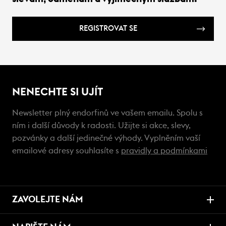
REGISTROVAT SE
NENECHTE SI UJÍT
Newsletter plný endorfinů ve vašem emailu. Spolu s
ním i další důvody k radosti. Užijte si akce, slevy,
pozvánky a další jedinečné výhody. Vyplněním vaší
emailové adresy souhlasíte s
pravidly a podmínkami
ZAVOLEJTE NÁM