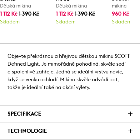
Dětská mikina
Dětská mikina
mikina
1 112 Kč
1 390 Kč
1 112 Kč
1 390 Kč
960 Kč
1 2
Skladem
Skladem
Skladem
Objevte překrásnou a hřejivou dětskou mikinu SCOTT
Defined Light. Je mimořádně pohodlná, skvěle sedí
a spolehlivě zahřeje. Jedná se ideální vrstvu navíc,
když se venku ochladí. Mikina skvěle odvádí pot,
takže je ideální také na akční výlety.
SPECIFIKACE
TECHNOLOGIE