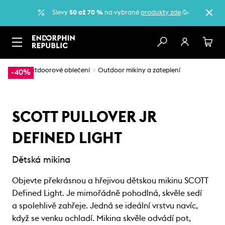
Slevy
50 až 70 %
na vybrané
produkty zde
.🥳
…
Outdoorové oblečení
Outdoor mikiny a zateplení
-40%
SCOTT PULLOVER JR
DEFINED LIGHT
Dětská mikina
Objevte překrásnou a hřejivou dětskou mikinu SCOTT
Defined Light. Je mimořádně pohodlná, skvěle sedí
a spolehlivě zahřeje. Jedná se ideální vrstvu navíc,
když se venku ochladí. Mikina skvěle odvádí pot,