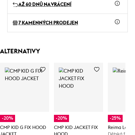
AŽ 60 DNŮ NA VRÁCENÍ
7 KAMENNÝCH PRODEJEN
ALTERNATIVY
-20%
-20%
-25%
CMP KID G FIX HOOD
CMP KID JACKET FIX
Reima Laduil
JACKET
HOOD
Dětská flee