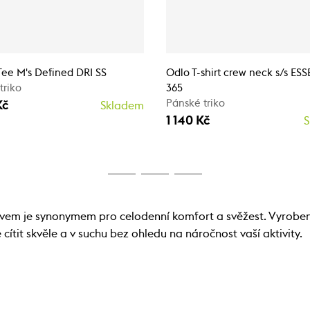
ee M's Defined DRI SS
Odlo T-shirt crew neck s/s ES
triko
365
Pánské triko
Kč
Skladem
1 140 Kč
S
ávem je synonymem pro celodenní komfort a svěžest. Vyroben
e cítit skvěle a v suchu bez ohledu na náročnost vaší aktivity.