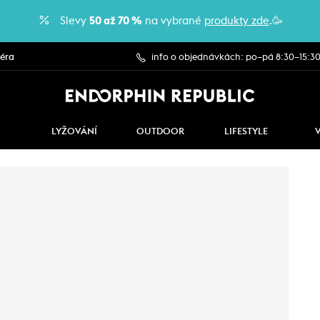
Slevy
50 až 70 %
na vybrané
produkty zde
.🥳
iéra
info o objednávkách: po–pá 8:30–15:3
LYŽOVÁNÍ
OUTDOOR
LIFESTYLE