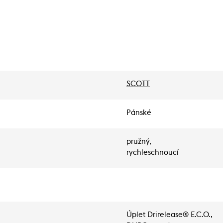
SCOTT
Pánské
pružný,
rychleschnoucí
Úplet Drirelease® E.C.O.,