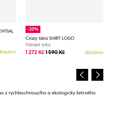
-20%
-20%
SENTIAL
Crazy Idea SHIRT LOGO
Crazy Id
Pánské triko
Pánské tr
kladem
1 272 Kč
1 590 Kč
1 272 Kč
Skladem
o z rychleschnoucího a ekologicky šetrného