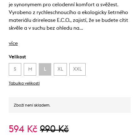
je synonymem pro celodenní komfort a svěžest.
Vyrobeno z rychleschnoucího a ekologicky šetrného
materiálu drirelease E.C.O., zajistí, že se budete cítit
skvěle a v suchu bez ohledu na…
více
Velikost
S
M
L
XL
XXL
Tabulka velikostí
Zboží není skladem.
594 Kč
990 Kč