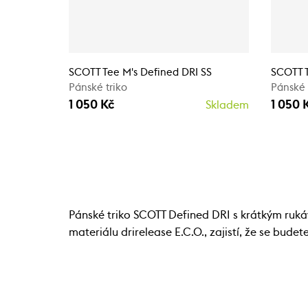
SCOTT Tee M's Defined DRI SS
SCOTT T
Pánské triko
Pánské 
1 050 Kč
1 050 
Skladem
Pánské triko SCOTT Defined DRI s krátkým ruk
materiálu drirelease E.C.O., zajistí, že se budet