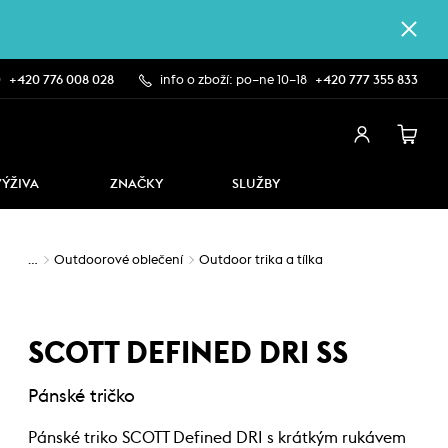
0
+420 776 008 028
info o zboží: po–ne 10–18
+420 777 355 833
VÝŽIVA
ZNAČKY
SLUŽBY
…
Outdoorové oblečení
Outdoor trika a tílka
SCOTT DEFINED DRI SS
Pánské tričko
Pánské triko SCOTT Defined DRI s krátkým rukávem