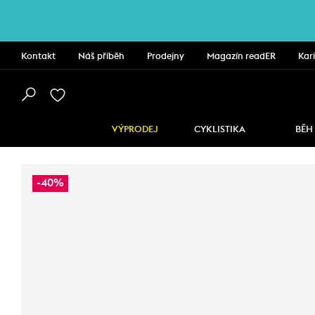
Kontakt
Náš příběh
Prodejny
Magazín readER
Kar
VÝPRODEJ
CYKLISTIKA
BĚH
-40%