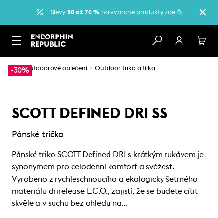
Slevy
50 až 70 %
na vybrané
produkty zde
.🥳
…
Outdoorové oblečení
Outdoor trika a tílka
-30%
SCOTT DEFINED DRI SS
Pánské tričko
Pánské triko SCOTT Defined DRI s krátkým rukávem je
synonymem pro celodenní komfort a svěžest.
Vyrobeno z rychleschnoucího a ekologicky šetrného
materiálu drirelease E.C.O., zajistí, že se budete cítit
skvěle a v suchu bez ohledu na…