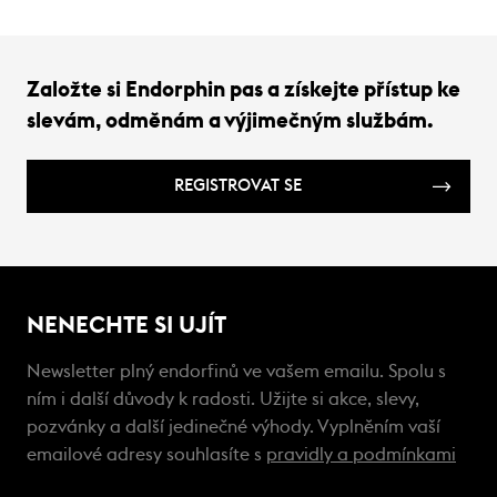
Založte si Endorphin pas a získejte přístup ke
slevám, odměnám a výjimečným službám.
REGISTROVAT SE
NENECHTE SI UJÍT
Newsletter plný endorfinů ve vašem emailu. Spolu s
ním i další důvody k radosti. Užijte si akce, slevy,
pozvánky a další jedinečné výhody. Vyplněním vaší
emailové adresy souhlasíte s
pravidly a podmínkami