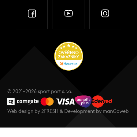
© 2021–2026 sport port s.r.o.
Web design by
2FRESH
& Development by
manGoweb