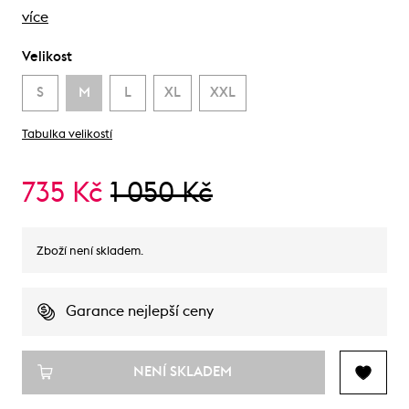
více
Velikost
S
M
L
XL
XXL
Tabulka velikostí
735 Kč
1 050 Kč
Zboží není skladem.
Garance nejlepší ceny
NENÍ SKLADEM