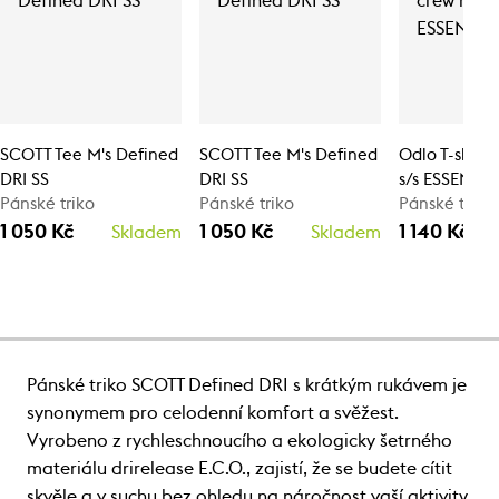
SCOTT Tee M's Defined
SCOTT Tee M's Defined
Odlo T-shirt
DRI SS
DRI SS
s/s ESSENTIA
Pánské triko
Pánské triko
Pánské triko
1 050 Kč
1 050 Kč
1 140 Kč
Skladem
Skladem
Pánské triko SCOTT Defined DRI s krátkým rukávem je
synonymem pro celodenní komfort a svěžest.
Vyrobeno z rychleschnoucího a ekologicky šetrného
materiálu drirelease E.C.O., zajistí, že se budete cítit
skvěle a v suchu bez ohledu na náročnost vaší aktivity.