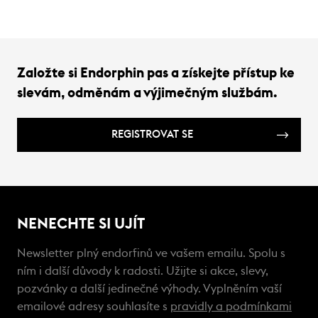
Založte si Endorphin pas a získejte přístup ke
slevám, odměnám a výjimečným službám.
REGISTROVAT SE
NENECHTE SI UJÍT
Newsletter plný endorfinů ve vašem emailu. Spolu s
ním i další důvody k radosti. Užijte si akce, slevy,
pozvánky a další jedinečné výhody. Vyplněním vaší
emailové adresy souhlasíte s
pravidly a podmínkami