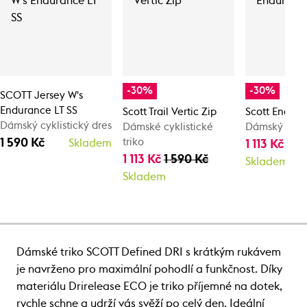
-30%
-30%
SCOTT Jersey W's
Endurance LT SS
Scott Trail Vertic Zip
Scott Endur
Dámský cyklistický dres
Dámské cyklistické
Dámský cykli
1 590 Kč
triko
Skladem
1 113 Kč
1 5
1 113 Kč
1 590 Kč
Skladem
Skladem
Dámské triko SCOTT Defined DRI s krátkým rukávem
je navrženo pro maximální pohodlí a funkčnost. Díky
materiálu Drirelease ECO je triko příjemné na dotek,
rychle schne a udrží vás svěží po celý den. Ideální