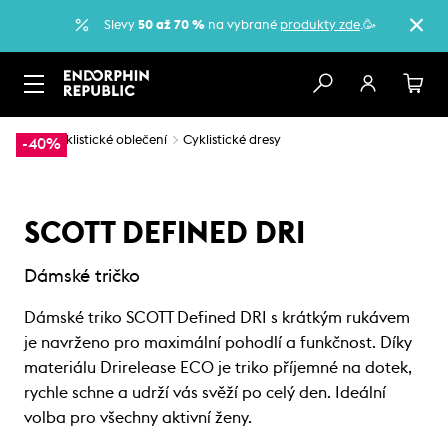
Slevy
50 až 70 %
na vybrané
produkty zde
.🥳
…
Cyklistické oblečení
Cyklistické dresy
-40%
SCOTT DEFINED DRI
Dámské tričko
Dámské triko SCOTT Defined DRI s krátkým rukávem
je navrženo pro maximální pohodlí a funkčnost. Díky
materiálu Drirelease ECO je triko příjemné na dotek,
rychle schne a udrží vás svěží po celý den. Ideální
volba pro všechny aktivní ženy.