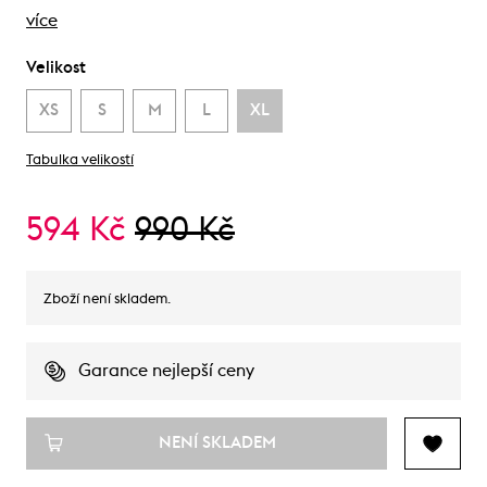
více
Velikost
XS
S
M
L
XL
Tabulka velikostí
594 Kč
990 Kč
Zboží není skladem.
Garance nejlepší ceny
NENÍ SKLADEM