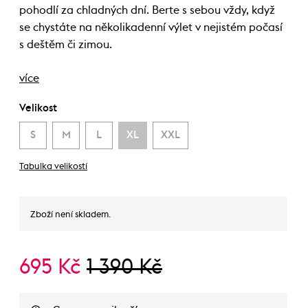
pohodlí za chladných dní. Berte s sebou vždy, když
se chystáte na několikadenní výlet v nejistém počasí
s deštěm či zimou.
více
Velikost
S
M
L
XL
XXL
Tabulka velikostí
Zboží není skladem.
695 Kč
1 390 Kč