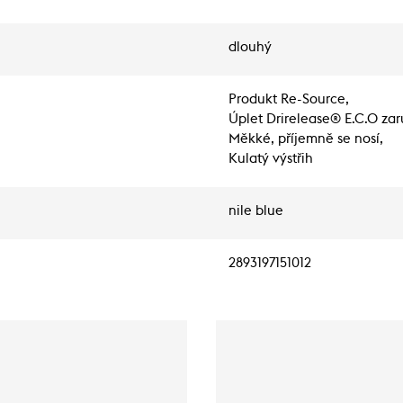
dlouhý
Produkt Re-Source,
Úplet Drirelease® E.C.O zar
Měkké, příjemně se nosí,
Kulatý výstřih
nile blue
2893197151012