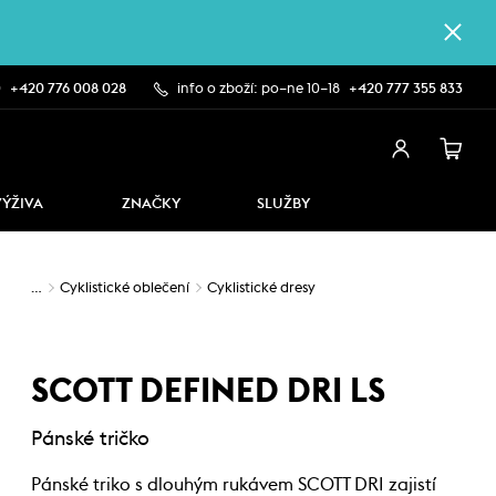
0
+420 776 008 028
info o zboží: po–ne 10–18
+420 777 355 833
VÝŽIVA
ZNAČKY
SLUŽBY
…
Cyklistické oblečení
Cyklistické dresy
SCOTT DEFINED DRI LS
Pánské tričko
Pánské triko s dlouhým rukávem SCOTT DRI zajistí