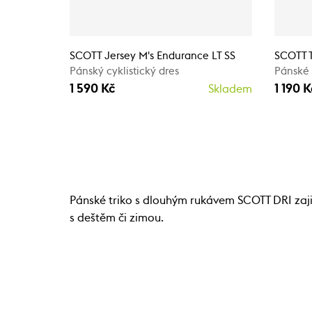
SCOTT Jersey M's Endurance LT SS
SCOTT T
Pánský cyklistický dres
Pánské c
1 590 Kč
1 190 K
Skladem
Pánské triko s dlouhým rukávem SCOTT DRI zajis
s deštěm či zimou.