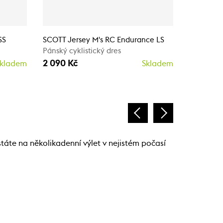
Eco
-
SS
SCOTT Jersey M's RC Endurance LS
Pánský cyklistický dres
Scott Endu
2 090 Kč
Pánský cy
kladem
Skladem
1 374 Kč
táte na několikadenní výlet v nejistém počasí