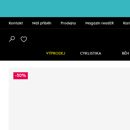
Kontakt
Náš příběh
Prodejny
Magazín readER
Kar
VÝPRODEJ
CYKLISTIKA
BĚH
-50%