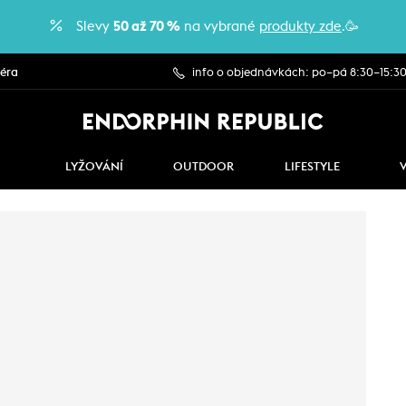
Slevy
50 až 70 %
na vybrané
produkty zde
.🥳
iéra
info o objednávkách: po–pá 8:30–15:3
LYŽOVÁNÍ
OUTDOOR
LIFESTYLE