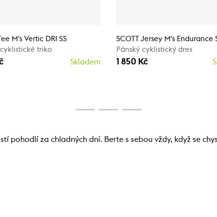
ee M's Vertic DRI SS
SCOTT Jersey M's Endurance 
yklistické triko
Pánský cyklistický dres
č
1 850 Kč
Skladem
S
tí pohodlí za chladných dní. Berte s sebou vždy, když se chys