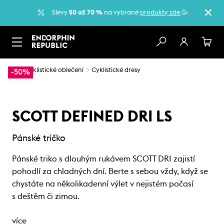
Slevy
50 až 70 %
na vybrané
produkty zde
.🥳
…
Cyklistické oblečení
Cyklistické dresy
-50%
SCOTT DEFINED DRI LS
Pánské tričko
Pánské triko s dlouhým rukávem SCOTT DRI zajistí
pohodlí za chladných dní. Berte s sebou vždy, když se
chystáte na několikadenní výlet v nejistém počasí
s deštěm či zimou.
více