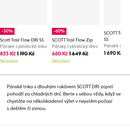
-30%
-60%
SCOTT Tee M'
SS
Scott Trail Flow DRI SS
SCOTT Trail Flow Zip
Pánské cyklis
Pánské cyklistické triko
Pánský cyklistický dres
1 690 Kč
833 Kč
1 190 Kč
660 Kč
1 649 Kč
Skladem
Skladem
Pánské triko s dlouhým rukávem SCOTT DRI zajistí
pohodlí za chladných dní. Berte s sebou vždy, když se
chystáte na několikadenní výlet v nejistém počasí
s deštěm či zimou.