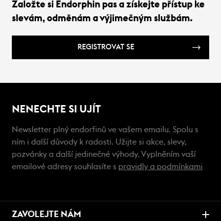
Založte si Endorphin pas a získejte přístup ke
slevám, odměnám a výjimečným službám.
REGISTROVAT SE
NENECHTE SI UJÍT
Newsletter plný endorfinů ve vašem emailu. Spolu s
ním i další důvody k radosti. Užijte si akce, slevy,
pozvánky a další jedinečné výhody. Vyplněním vaší
emailové adresy souhlasíte s
pravidly a podmínkami
ZAVOLEJTE NÁM