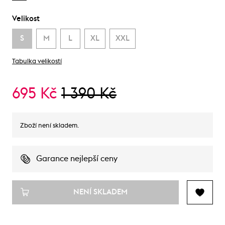
Velikost
S
M
L
XL
XXL
Tabulka velikostí
695 Kč
1 390 Kč
Zboží není skladem.
Garance nejlepší ceny
NENÍ SKLADEM