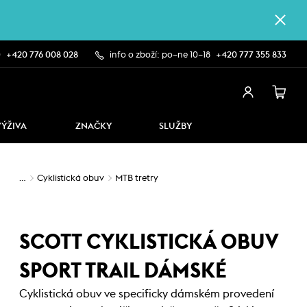
0
+420 776 008 028
info o zboží: po–ne 10–18
+420 777 355 833
VÝŽIVA
ZNAČKY
SLUŽBY
…
Cyklistická obuv
MTB tretry
SCOTT CYKLISTICKÁ OBUV
SPORT TRAIL DÁMSKÉ
Cyklistická obuv ve specificky dámském provedení