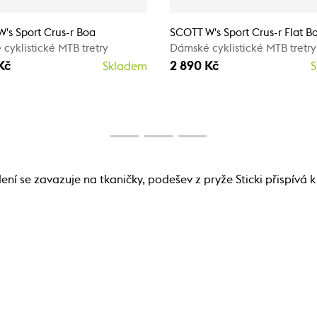
's Sport Crus-r Boa
SCOTT W's Sport Crus-r Flat B
cyklistické MTB tretry
Dámské cyklistické MTB tretry
Kč
2 890 Kč
Skladem
S
ní se zavazuje na tkaničky, podešev z pryže Sticki přispívá k