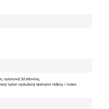
n, nylonová 3d síťovina,
kovaný nylon vyztužený skelnými vlákny / index