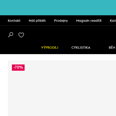
Kontakt
Náš příběh
Prodejny
Magazín readER
Kar
VÝPRODEJ
CYKLISTIKA
BĚH
-70%