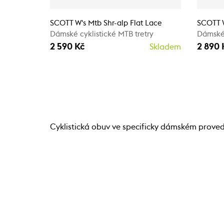
SCOTT W's Mtb Shr-alp Flat Lace
SCOTT W
Dámské cyklistické MTB tretry
Dámské 
2 590 Kč
2 890 
Skladem
Cyklistická obuv ve specificky dámském provede