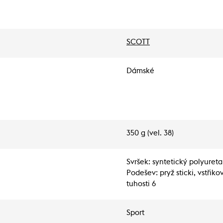
SCOTT
Dámské
350 g (vel. 38)
Svršek: syntetický polyureta
Podešev: pryž sticki, vstři
tuhosti 6
Sport