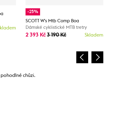
-25%
oa
SCOTT W's
Dámské cy
SCOTT W's Mtb Comp Boa
3 650 K
Dámské cyklistické MTB tretry
kladem
2 393 Kč
3 190 Kč
Skladem
 pohodlné chůzi.