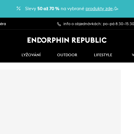
Slevy
50 až 70 %
na vybrané
produkty zde
.🥳
iéra
info o objednávkách: po–pá 8:30–15:3
LYŽOVÁNÍ
OUTDOOR
LIFESTYLE