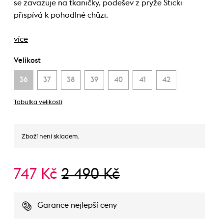
se zavazuje na tkaničky, podešev z pryže Sticki
přispívá k pohodlné chůzi.
více
Velikost
36
37
38
39
40
41
42
Tabulka velikostí
Zboží není skladem.
747 Kč
2 490 Kč
Garance nejlepší ceny