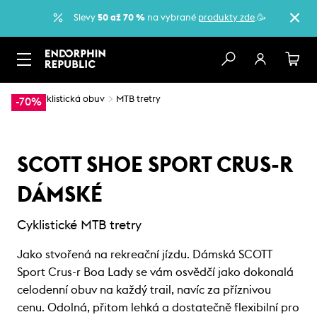
Slevy
50 až 70 %
na vybrané
produkty zde
.🥳
…
Cyklistická obuv
MTB tretry
-70%
SCOTT SHOE SPORT CRUS-R
DÁMSKÉ
Cyklistické MTB tretry
Jako stvořená na rekreační jízdu. Dámská SCOTT
Sport Crus-r Boa Lady se vám osvědčí jako dokonalá
celodenní obuv na každý trail, navíc za příznivou
cenu. Odolná, přitom lehká a dostatečně flexibilní pro