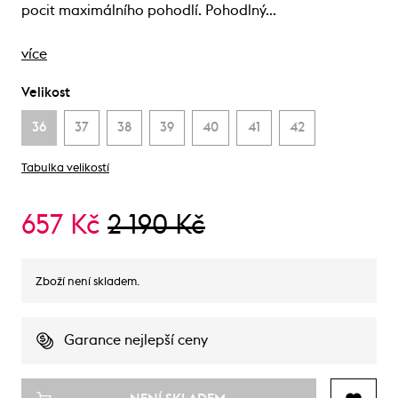
pocit maximálního pohodlí. Pohodlný…
více
Velikost
36
37
38
39
40
41
42
Tabulka velikostí
657 Kč
2 190 Kč
Zboží není skladem.
Garance nejlepší ceny