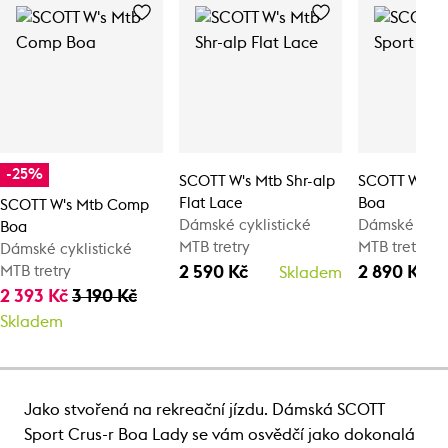
-25%
SCOTT W's Mtb Shr-alp
SCOTT W's Sp
Flat Lace
Boa
SCOTT W's Mtb Comp
Dámské cyklistické
Dámské cykli
Boa
MTB tretry
MTB tretry
Dámské cyklistické
2 590 Kč
2 890 Kč
MTB tretry
Skladem
2 393 Kč
3 190 Kč
Skladem
Jako stvořená na rekreační jízdu. Dámská SCOTT
Sport Crus-r Boa Lady se vám osvědčí jako dokonalá