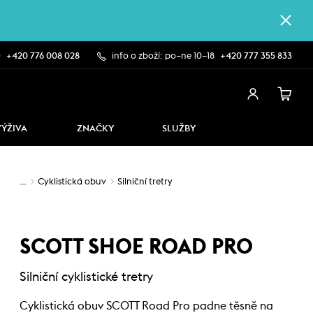
0
+420 776 008 028
info o zboží: po–ne 10–18
+420 777 355 833
VÝŽIVA
ZNAČKY
SLUŽBY
…
Cyklistická obuv
Silniční tretry
SCOTT SHOE ROAD PRO
Silniční cyklistické tretry
Cyklistická obuv SCOTT Road Pro padne těsně na