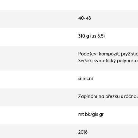
40-48
310 g (us 8.5)
Podešev: kompozit, pryž stick
Svršek: syntetický polyuret
silniční
Zapínání na přezku s ráčno
mt bk/gls gr
2018