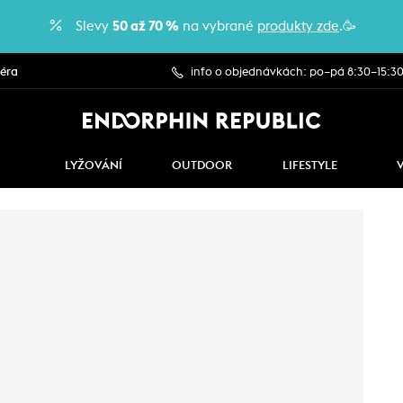
Slevy
50 až 70 %
na vybrané
produkty zde
.🥳
iéra
info o objednávkách: po–pá 8:30–15:3
LYŽOVÁNÍ
OUTDOOR
LIFESTYLE