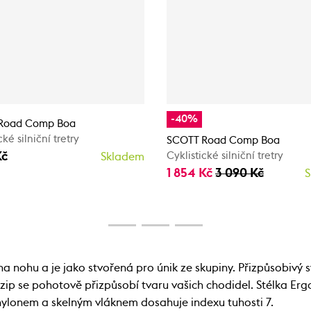
-40%
Road Comp Boa
cké silniční tretry
SCOTT Road Comp Boa
Kč
Cyklistické silniční tretry
Skladem
1 854 Kč
3 090 Kč
S
a nohu a je jako stvořená pro únik ze skupiny. Přizpůsobivý
ip se pohotově přizpůsobí tvaru vašich chodidel. Stélka Er
nylonem a skelným vláknem dosahuje indexu tuhosti 7.