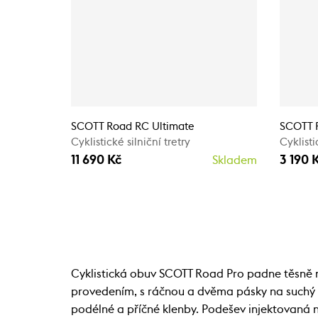
SCOTT Road RC Ultimate
SCOTT 
Cyklistické silniční tretry
Cyklisti
11 690 Kč
3 190 
Skladem
Cyklistická obuv SCOTT Road Pro padne těsně n
provedením, s ráčnou a dvěma pásky na suchý z
podélné a příčné klenby. Podešev injektovaná 