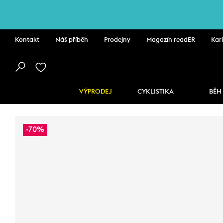
Kontakt
Náš příběh
Prodejny
Magazín readER
Kar
VÝPRODEJ
CYKLISTIKA
BĚH
-70%