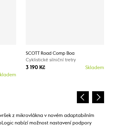
SCOTT Road Comp Boa
SCOTT R
Cyklistické silniční tretry
Cyklistick
3 190 Kč
3 190 Kč
Skladem
kladem
 svršek z mikrovlákna v novém adaptabilním
goLogic nabízí možnost nastavení podpory