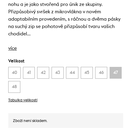
nohu a je jako stvořená pro únik ze skupiny.
Přizpůsobivý svršek z mikrovlákna v novém
adaptabilním provedením, s ráčnou a dvěma pásky
na suchý zip se pohotově přizpůsobí tvaru vašich
chodidel…
více
Velikost
40
41
42
43
44
45
46
47
48
Tabulka velikostí
Zboží není skladem.