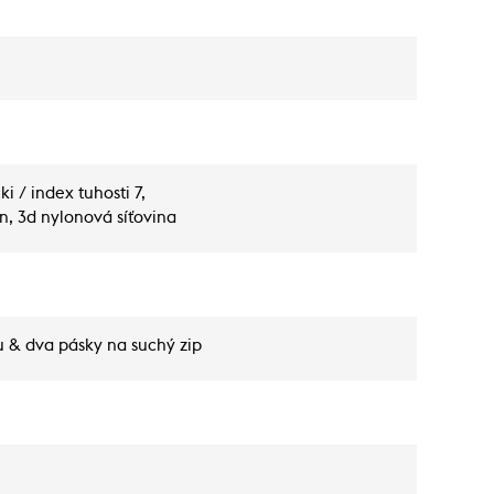
i / index tuhosti 7,
an, 3d nylonová síťovina
u & dva pásky na suchý zip