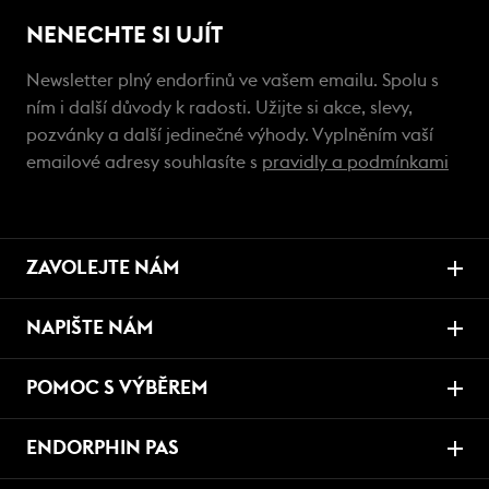
NENECHTE SI UJÍT
Newsletter plný endorfinů ve vašem emailu. Spolu s
ním i další důvody k radosti. Užijte si akce, slevy,
pozvánky a další jedinečné výhody. Vyplněním vaší
emailové adresy souhlasíte s
pravidly a podmínkami
ZAVOLEJTE NÁM
NAPIŠTE NÁM
POMOC S VÝBĚREM
ENDORPHIN PAS