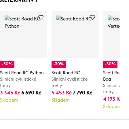
ALTERNATIVY
-50%
-30%
-30%
Scott Road RC Python
Scott Road RC
Scott Road V
Silniční cyklistické
Silniční cyklistické
Boa
tretry
tretry
Silniční cykli
tretry
3 345 Kč
6 690 Kč
5 453 Kč
7 790 Kč
4 193 Kč
5 
Skladem
Skladem
Skladem