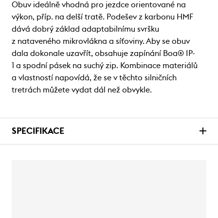
Obuv ideálně vhodná pro jezdce orientované na
výkon, příp. na delší tratě. Podešev z karbonu HMF
dává dobrý základ adaptabilnímu svršku
z nataveného mikrovlákna a síťoviny. Aby se obuv
dala dokonale uzavřít, obsahuje zapínání Boa® IP-
1 a spodní pásek na suchý zip. Kombinace materiálů
a vlastností napovídá, že se v těchto silničních
tretrách můžete vydat dál než obvykle.
SPECIFIKACE