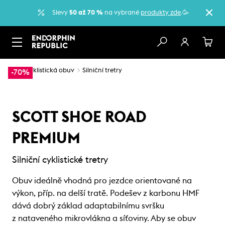
Slevy
50 až 70 %
na vybrané
produkty zde
.🥳
…
Cyklistická obuv
Silniční tretry
-70%
SCOTT SHOE ROAD
PREMIUM
Silniční cyklistické tretry
Obuv ideálně vhodná pro jezdce orientované na
výkon, příp. na delší tratě. Podešev z karbonu HMF
dává dobrý základ adaptabilnímu svršku
z nataveného mikrovlákna a síťoviny. Aby se obuv