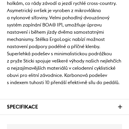
holkám, co rády závodí a jezdí rychlé cross-country.
Asymetrický svršek je vyroben z mikrovlákna
a nylonové síťoviny. Velmi pohodlný dvouzónový
systém zapínání BOA® IP1, umožňuje úpravu
nastavení i během jízdy dvěma samostatnými
mechanismy. Stélka ErgoLogic nabízí možnost
nastavení podpory podélné a příčné klenby.
Superlehká podešev s minimalistickou podrážkou
z pryže Sticki spojuje veškeré výhody našich nejlehčích
a nejzajímavějších materiálů v celodenní cyklistické
obuvi pro elitní závodnice. Karbonová podešev
s indexem tuhosti 10 přenáší efektivně sílu do pedálů.
SPECIFIKACE