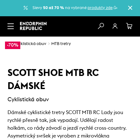
Slevy
50 až 70 %
na vybrané
produkty zde
.🥳
…
Cyklistická obuv
MTB tretry
-70%
SCOTT SHOE MTB RC
DÁMSKÉ
Cyklistická obuv
Dámské cyklistické tretry SCOTT MTB RC Lady jsou
rychlé přesně tak, jak vypadají. Udělají radost
holkám, co rády závodí a jezdí rychlé cross-country.
Asymetrický svršek je vyroben z mikrovlákna