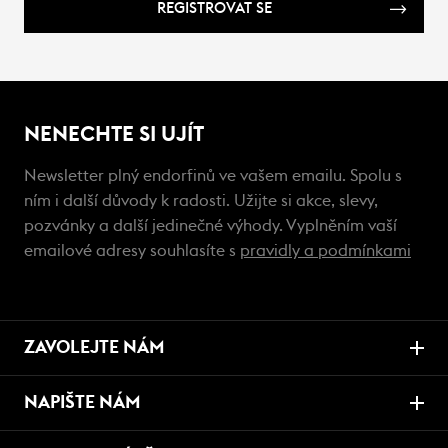
REGISTROVAT SE
NENECHTE SI UJÍT
Newsletter plný endorfinů ve vašem emailu. Spolu s
ním i další důvody k radosti. Užijte si akce, slevy,
pozvánky a další jedinečné výhody. Vyplněním vaší
emailové adresy souhlasíte s
pravidly a podmínkami
ZAVOLEJTE NÁM
NAPIŠTE NÁM