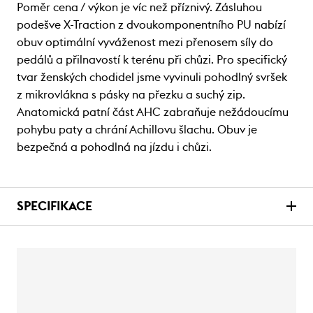
Poměr cena / výkon je víc než příznivý. Zásluhou
podešve X-Traction z dvoukomponentního PU nabízí
obuv optimální vyváženost mezi přenosem síly do
pedálů a přilnavostí k terénu při chůzi. Pro specifický
tvar ženských chodidel jsme vyvinuli pohodlný svršek
z mikrovlákna s pásky na přezku a suchý zip.
Anatomická patní část AHC zabraňuje nežádoucímu
pohybu paty a chrání Achillovu šlachu. Obuv je
bezpečná a pohodlná na jízdu i chůzi.
SPECIFIKACE