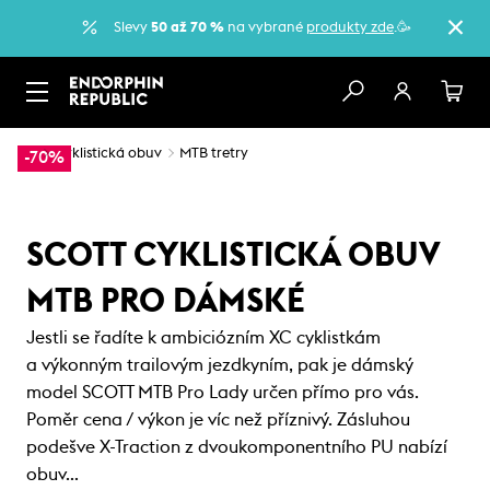
Slevy
50 až 70 %
na vybrané
produkty zde
.🥳
…
Cyklistická obuv
MTB tretry
-70%
SCOTT CYKLISTICKÁ OBUV
MTB PRO DÁMSKÉ
Jestli se řadíte k ambiciózním XC cyklistkám
a výkonným trailovým jezdkyním, pak je dámský
model SCOTT MTB Pro Lady určen přímo pro vás.
Poměr cena / výkon je víc než příznivý. Zásluhou
podešve X-Traction z dvoukomponentního PU nabízí
obuv…