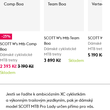
-25%
SCOTT W's Mtb Team
SCOTT W's M
Boa
Dámské cykli
SCOTT W's Mtb Comp
Dámské cyklistické
MTB tretry
Boa
MTB tretry
5 190 Kč
Dámské cyklistické
3 890 Kč
MTB tretry
Skladem
2 393 Kč
3 190 Kč
Skladem
Jestli se řadíte k ambiciózním XC cyklistkám
a výkonným trailovým jezdkyním, pak je dámský
model SCOTT MTB Pro Lady určen přímo pro vás.