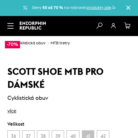
Slevy
50 až 70 %
na vybrané
produkty zde
.🥳
…
Cyklistická obuv
MTB tretry
-70%
SCOTT SHOE MTB PRO
DÁMSKÉ
Cyklistická obuv
více
Velikost
36
37
38
39
40
41
42