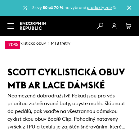
Slevy
50 až 70 %
na vybrané
produkty zde
.🥳
…
Cyklistická obuv
MTB tretry
-70%
SCOTT CYKLISTICKÁ OBUV
MTB AR LACE DÁMSKÉ
Neomezená dobrodružství! Pokud jsou pro vás
prioritou zašněrované boty, abyste mohla šlápnout
do pedálů, pak vsaďte na všestrannou dámskou
cyklistickou obuv Boa® Clip. Pohodlný natavený
svršek z TPU a textilu je zajištěn šněrováním, které…