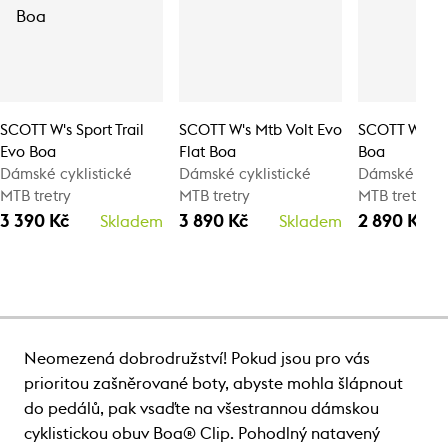
SCOTT W's Sport Trail
SCOTT W's Mtb Volt Evo
SCOTT W's Sp
Evo Boa
Flat Boa
Boa
Dámské cyklistické
Dámské cyklistické
Dámské cykli
MTB tretry
MTB tretry
MTB tretry
3 390 Kč
3 890 Kč
2 890 Kč
Skladem
Skladem
Neomezená dobrodružství! Pokud jsou pro vás
prioritou zašněrované boty, abyste mohla šlápnout
do pedálů, pak vsaďte na všestrannou dámskou
cyklistickou obuv Boa® Clip. Pohodlný natavený