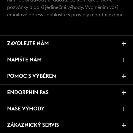
ním i další důvody k radosti. Užijte si akce, slevy,
pozvánky a další jedinečné výhody. Vyplněním vaší
emailové adresy souhlasíte s
pravidly a podmínkami
ZAVOLEJTE NÁM
NAPIŠTE NÁM
POMOC S VÝBĚREM
ENDORPHIN PAS
NAŠE VÝHODY
ZÁKAZNICKÝ SERVIS