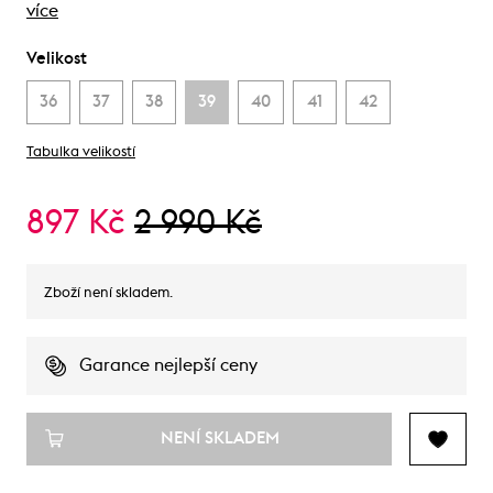
více
Velikost
36
37
38
39
40
41
42
Tabulka velikostí
897 Kč
2 990 Kč
Zboží není skladem.
Garance nejlepší ceny
NENÍ SKLADEM