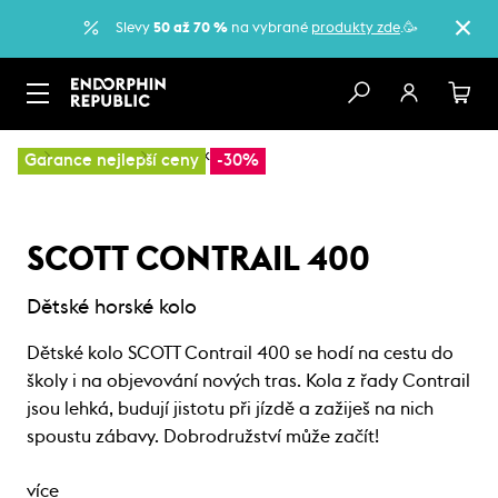
Slevy
50 až 70 %
na vybrané
produkty zde
.🥳
…
Dětská kola
Dětská kola
Garance nejlepší ceny
-30%
SCOTT CONTRAIL 400
Dětské horské kolo
Dětské kolo SCOTT Contrail 400 se hodí na cestu do
školy i na objevování nových tras. Kola z řady Contrail
jsou lehká, budují jistotu při jízdě a zažiješ na nich
spoustu zábavy. Dobrodružství může začít!
více