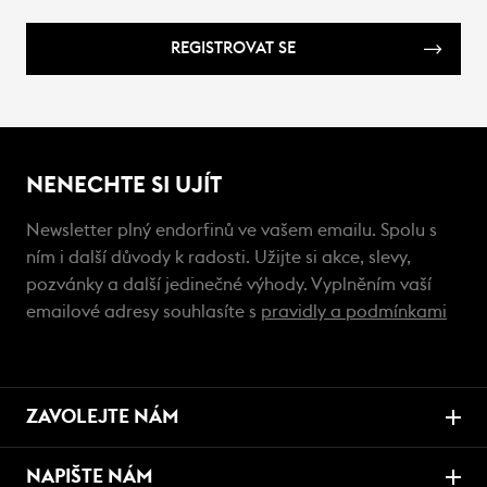
REGISTROVAT SE
NENECHTE SI UJÍT
Newsletter plný endorfinů ve vašem emailu. Spolu s
ním i další důvody k radosti. Užijte si akce, slevy,
pozvánky a další jedinečné výhody. Vyplněním vaší
emailové adresy souhlasíte s
pravidly a podmínkami
ZAVOLEJTE NÁM
NAPIŠTE NÁM