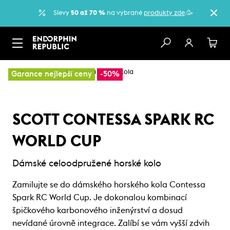
Slevy
50 až 70 %
na vybrané
produkty zde
.🥳
…
Horská kola
Dámská horská kola
Garance nejlepší ceny
-50%
SCOTT CONTESSA SPARK RC
WORLD CUP
Dámské celoodpružené horské kolo
Zamilujte se do dámského horského kola Contessa
Spark RC World Cup. Je dokonalou kombinací
špičkového karbonového inženýrství a dosud
nevídané úrovně integrace. Zalíbí se vám vyšší zdvih