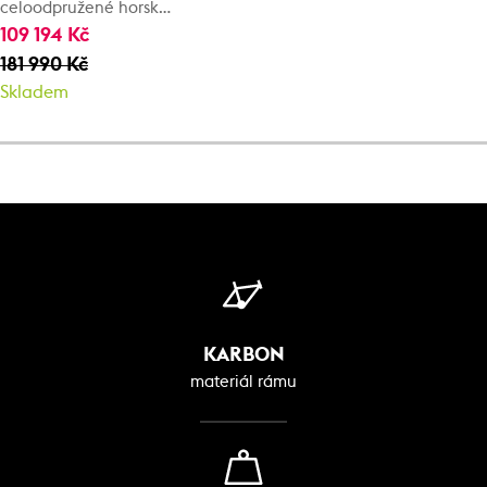
celoodpružené horské
kolo
109 194 Kč
181 990 Kč
Skladem
KARBON
materiál rámu