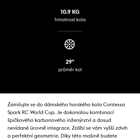
10.9 KG
hmotnost kola
29"
průměr kol
Zamilujte se do dámského horského kola Contessa
Spark RC World Cup. Je dokonalou kombinací
špičkového karbonového inženýrství a dosud
nevídané úrovně integrace. Zalíbí se vám vyšší zdvih
a perfektní geometrie. Díky této mašině budete