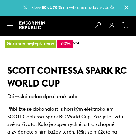
Slevy
50 až 70 %
na vybrané
produkty zde
.🥳
…
Horská kola
Dámská horská kola
Garance nejlepší ceny
-60%
SCOTT CONTESSA SPARK RC
WORLD CUP
Dámské celoodpružené kolo
Přibližte se dokonalosti s horským elektrokolem
SCOTT Contessa Spark RC World Cup. Zažijete jízdu
svého života. Kolo je super rychlé, ultra schopné
a zvládnete s ním každý terén. Těšit se můžete na