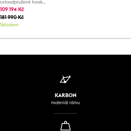
celoodpružené horské
kolo
109 194 Kč
181 990 Kč
Skladem
KARBON
materiál rámu