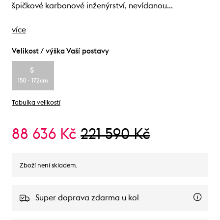
špičkové karbonové inženýrství, nevídanou…
více
Velikost / výška Vaší postavy
S
150 - 172cm
Tabulka velikostí
88 636 Kč
221 590 Kč
Zboží není skladem.
Super doprava zdarma u kol