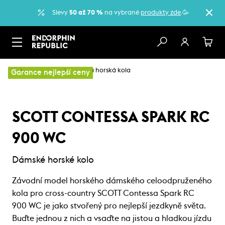
Slevy
50 až 70 %
na vybrané
produkty zde
.🥳
…
Horská kola
Dámská horská kola
Garance nejlepší ceny
SCOTT CONTESSA SPARK RC
900 WC
Dámské horské kolo
Závodní model horského dámského celoodpruženého
kola pro cross-country SCOTT Contessa Spark RC
900 WC je jako stvořený pro nejlepší jezdkyně světa.
Buďte jednou z nich a vsaďte na jistou a hladkou jízdu