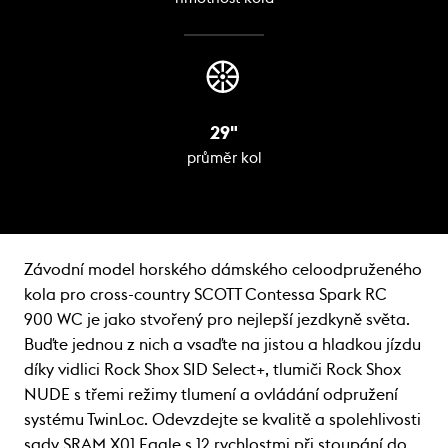
29"
průměr kol
Závodní model horského dámského celoodpruženého
kola pro cross-country SCOTT Contessa Spark RC
900 WC je jako stvořený pro nejlepší jezdkyně světa.
Buďte jednou z nich a vsaďte na jistou a hladkou jízdu
díky vidlici Rock Shox SID Select+, tlumiči Rock Shox
NUDE s třemi režimy tlumení a ovládání odpružení
systému TwinLoc. Odevzdejte se kvalitě a spolehlivosti
sady SRAM X01 Eagle s 12 rychlostmi při stoupání do