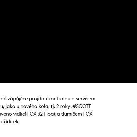
ždé zápůjčce projdou kontrolou a servisem
, jako u nového kola, tj. 2 roky .#SCOTT
veno vidlicí FOX 32 Float a tlumičem FOX
 řídítek.