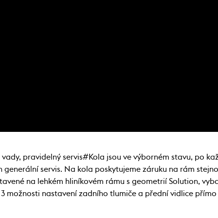
 vady, pravidelný servis#Kola jsou ve výborném stavu, po ka
generální servis. Na kola poskytujeme záruku na rám stejnou
avené na lehkém hliníkovém rámu s geometrií Solution, vyba
 možnosti nastavení zadního tlumiče a přední vidlice přímo z