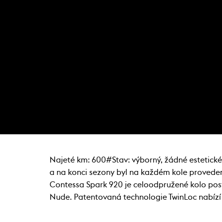
Najeté km: 600#Stav: výborný, žádné estetické
a na konci sezony byl na každém kole proveden 
Contessa Spark 920 je celoodpružené kolo post
Nude. Patentovaná technologie TwinLoc nabízí 3