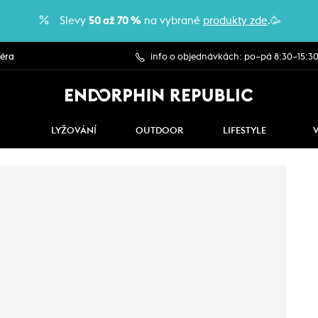
Slevy
50 až 70 %
na vybrané
produkty zde
.🥳
iéra
info o objednávkách: po–pá 8:30–15:3
LYŽOVÁNÍ
OUTDOOR
LIFESTYLE