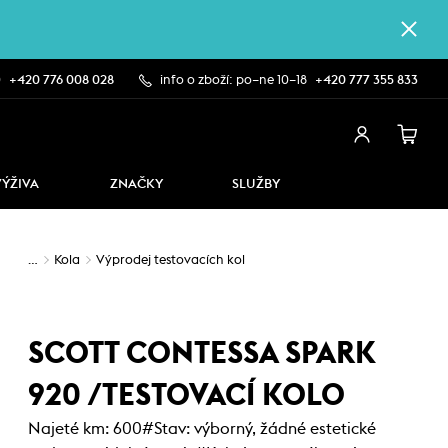
0
+420 776 008 028
info o zboží: po–ne 10–18
+420 777 355 833
VÝŽIVA
ZNAČKY
SLUŽBY
…
Kola
Výprodej testovacích kol
SCOTT CONTESSA SPARK
920 /TESTOVACÍ KOLO
Najeté km: 600#Stav: výborný, žádné estetické