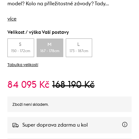
model? Kolo na příležitostné závody? Tady…
více
Velikost / výška Vaší postavy
S
M
L
150 - 172cm
167 - 178cm
173 - 187cm
Tabulka velikostí
84 095 Kč
168 190 Kč
Zboží není skladem.
Super doprava zdarma u kol