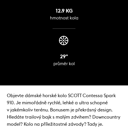
12.9 KG
hmotnost kola
29"
průměr kol
Objevte dámské horské kolo SCOTT Contessa Spark
910. Je mimořádně rychlé, lehké a ultra schopné
v jakémkoliv terénu. Bonusem je překrásný design.
Hledáte trailový bajk s malým zdvihem? Downcountry
model? Kolo na příležitostné závody? Tady je.