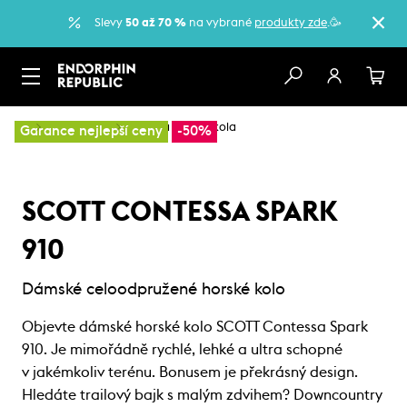
Slevy
50 až 70 %
na vybrané
produkty zde
.🥳
…
Horská kola
Dámská horská kola
Garance nejlepší ceny
-50%
SCOTT CONTESSA SPARK
910
Dámské celoodpružené horské kolo
Objevte dámské horské kolo SCOTT Contessa Spark
910. Je mimořádně rychlé, lehké a ultra schopné
v jakémkoliv terénu. Bonusem je překrásný design.
Hledáte trailový bajk s malým zdvihem? Downcountry