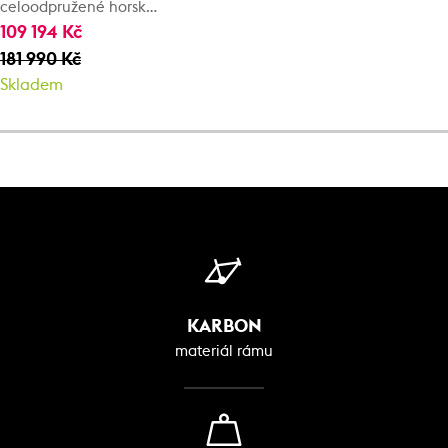
celoodpružené horské
kolo
109 194 Kč
181 990 Kč
Skladem
KARBON
materiál rámu