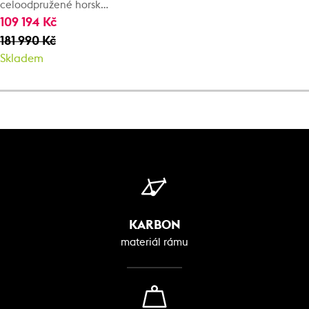
celoodpružené horské
kolo
109 194 Kč
181 990 Kč
Skladem
KARBON
materiál rámu