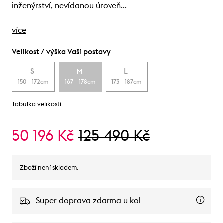
inženýrství, nevídanou úroveň…
více
Velikost / výška Vaší postavy
S
M
L
150 - 172cm
167 - 178cm
173 - 187cm
Tabulka velikostí
50 196 Kč
125 490 Kč
Zboží není skladem.
Super doprava zdarma u kol