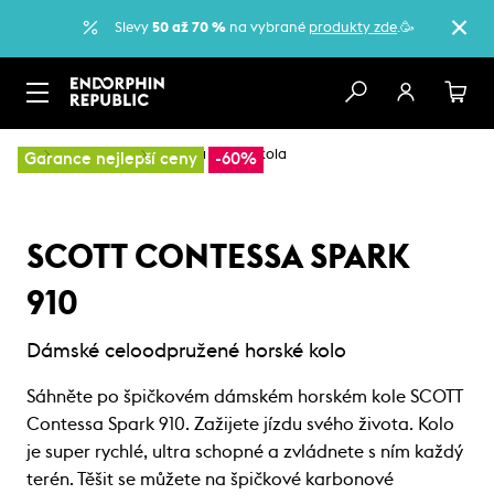
Slevy
50 až 70 %
na vybrané
produkty zde
.🥳
…
Horská kola
Dámská horská kola
Garance nejlepší ceny
-60%
SCOTT CONTESSA SPARK
910
Dámské celoodpružené horské kolo
Sáhněte po špičkovém dámském horském kole SCOTT
Contessa Spark 910. Zažijete jízdu svého života. Kolo
je super rychlé, ultra schopné a zvládnete s ním každý
terén. Těšit se můžete na špičkové karbonové