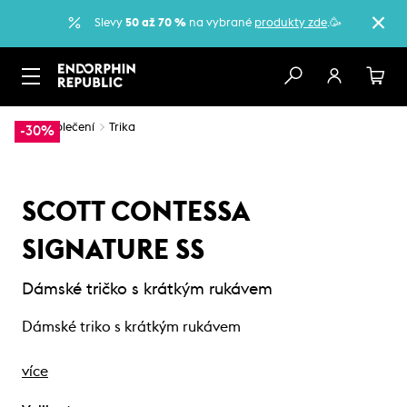
Slevy
50 až 70 %
na vybrané
produkty zde
.🥳
…
Oblečení
Trika
-30%
SCOTT CONTESSA
SIGNATURE SS
Dámské tričko s krátkým rukávem
Dámské triko s krátkým rukávem
více