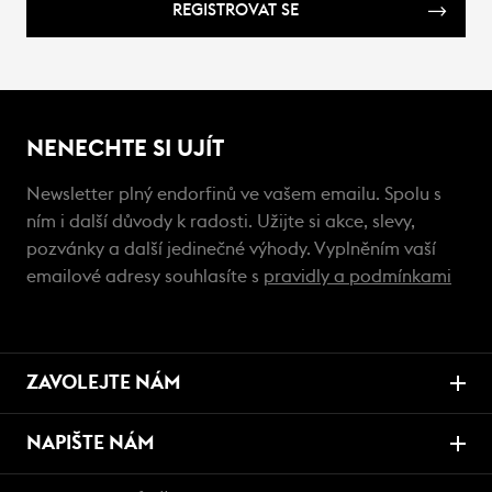
REGISTROVAT SE
NENECHTE SI UJÍT
Newsletter plný endorfinů ve vašem emailu. Spolu s
ním i další důvody k radosti. Užijte si akce, slevy,
pozvánky a další jedinečné výhody. Vyplněním vaší
emailové adresy souhlasíte s
pravidly a podmínkami
ZAVOLEJTE NÁM
NAPIŠTE NÁM