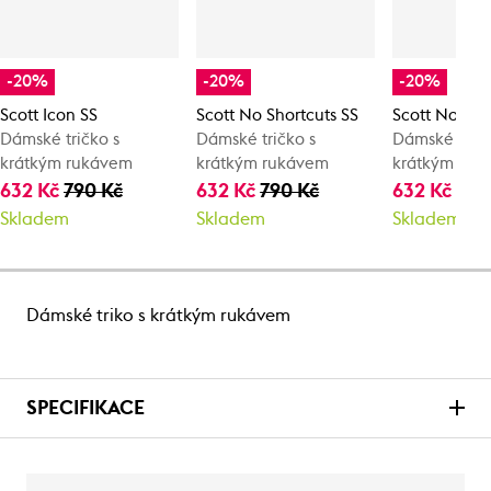
-20%
-20%
-20%
Scott Icon SS
Scott No Shortcuts SS
Scott No Sho
Dámské tričko s
Dámské tričko s
Dámské tričk
krátkým rukávem
krátkým rukávem
krátkým ruk
632 Kč
790 Kč
632 Kč
790 Kč
632 Kč
790
Skladem
Skladem
Skladem
Dámské triko s krátkým rukávem
SPECIFIKACE