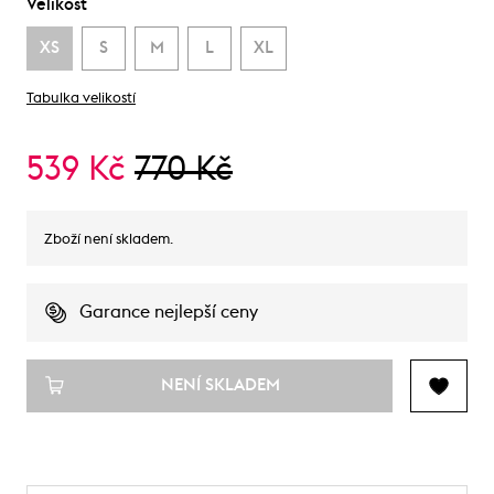
Velikost
XS
S
M
L
XL
Tabulka velikostí
539 Kč
770 Kč
Zboží není skladem.
Garance nejlepší ceny
NENÍ SKLADEM