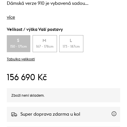
Dámská verze 910 je vybavená sadou…
více
Velikost / výška Vaší postavy
S
M
L
150 - 171cm
167 - 178cm
173 - 187cm
Tabulka velikostí
156 690 Kč
Zboží není skladem.
Super doprava zdarma u kol