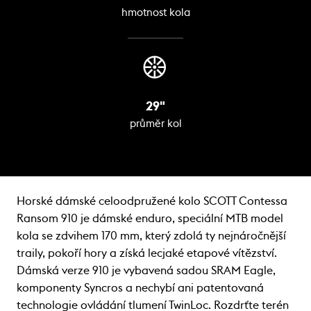
hmotnost kola
29"
průměr kol
Horské dámské celoodpružené kolo SCOTT Contessa
Ransom 910 je dámské enduro, speciální MTB model
kola se zdvihem 170 mm, který zdolá ty nejnáročnější
traily, pokoří hory a získá lecjaké etapové vítězství.
Dámská verze 910 je vybavená sadou SRAM Eagle,
komponenty Syncros a nechybí ani patentovaná
technologie ovládání tlumení TwinLoc. Rozdrťte terén