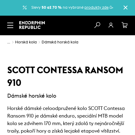
Slevy
50 až 70 %
na vybrané
produkty zde
.🥳
…
Horská kola
Dámská horská kola
SCOTT CONTESSA RANSOM
910
Dámské horské kolo
Horské dámské celoodpružené kolo SCOTT Contessa
Ransom 910 je dámské enduro, speciální MTB model
kola se zdvihem 170 mm, který zdolá ty nejnáročnější
traily, pokoří hory a získá lecjaké etapové vítězství.