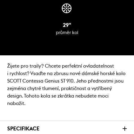
29"
průměr kol
Žijete pro traily? Chcete perfektní ovladatelnost
i rychlost? Vsaďte na zbrusu nové dámské horské kolo
SCOTT Contessa Genius ST 910. Jeho přednostmi jsou
zejména chytré tlumení, praktičnost a vytříbený
design. Tohoto kola se zkrátka nebudete moci
nabažit.
SPECIFIKACE