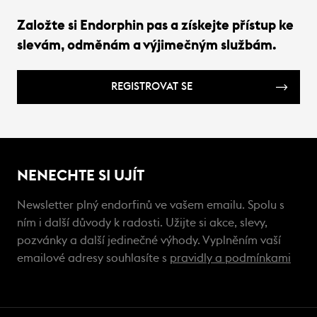
Založte si Endorphin pas a získejte přístup ke
slevám, odměnám a výjimečným službám.
REGISTROVAT SE
NENECHTE SI UJÍT
Newsletter plný endorfinů ve vašem emailu. Spolu s
ním i další důvody k radosti. Užijte si akce, slevy,
pozvánky a další jedinečné výhody. Vyplněním vaší
emailové adresy souhlasíte s
pravidly a podmínkami