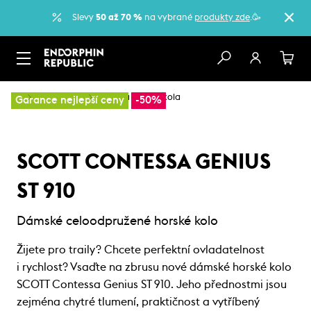
Slevy
50 až 70 %
na vybrané
produkty zde
.🥳
…
Horská kola
Dámská horská kola
Garance nejlepší ceny
-50%
SCOTT CONTESSA GENIUS
ST 910
Dámské celoodpružené horské kolo
Žijete pro traily? Chcete perfektní ovladatelnost
i rychlost? Vsaďte na zbrusu nové dámské horské kolo
SCOTT Contessa Genius ST 910. Jeho přednostmi jsou
zejména chytré tlumení, praktičnost a vytříbený