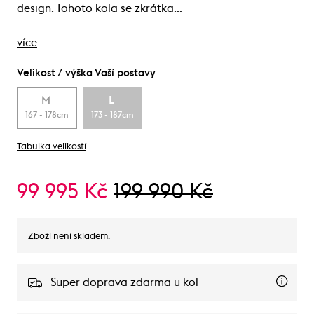
design. Tohoto kola se zkrátka…
více
Velikost / výška Vaší postavy
M
L
167 - 178cm
173 - 187cm
Tabulka velikostí
99 995 Kč
199 990 Kč
Zboží není skladem.
Super doprava zdarma u kol