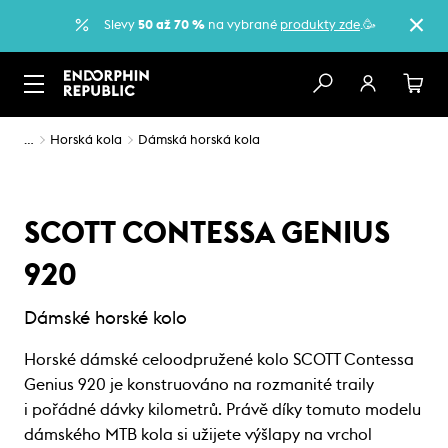
Slevy
50 až 70 %
na vybrané
produkty zde
.🥳
…
Horská kola
Dámská horská kola
SCOTT CONTESSA GENIUS
920
Dámské horské kolo
Horské dámské celoodpružené kolo SCOTT Contessa
Genius 920 je konstruováno na rozmanité traily
i pořádné dávky kilometrů. Právě díky tomuto modelu
dámského MTB kola si užijete výšlapy na vrchol