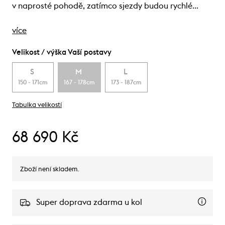
v naprosté pohodě, zatímco sjezdy budou rychlé…
více
Velikost / výška Vaší postavy
S
M
L
150 - 171cm
167 - 178cm
173 - 187cm
Tabulka velikostí
68 690 Kč
Zboží není skladem.
Super doprava zdarma u kol