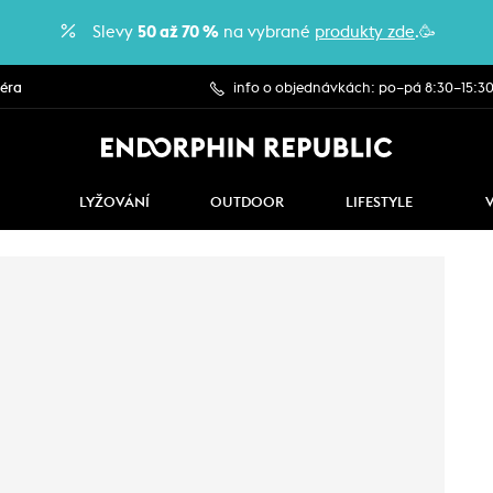
Slevy
50 až 70 %
na vybrané
produkty zde
.🥳
iéra
info o objednávkách: po–pá 8:30–15:3
LYŽOVÁNÍ
OUTDOOR
LIFESTYLE