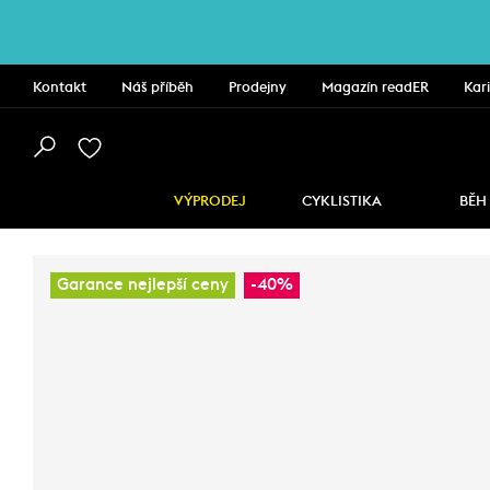
Kontakt
Náš příběh
Prodejny
Magazín readER
Kar
VÝPRODEJ
CYKLISTIKA
BĚH
Garance nejlepší ceny
-40%