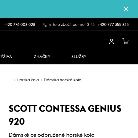
0
+420 776 008 028
info o zboží: po–ne 10–18
+420 777 355 833
VÝŽIVA
ZNAČKY
SLUŽBY
…
Horská kola
Dámská horská kola
SCOTT CONTESSA GENIUS
920
Dámské celodpružené horské kolo