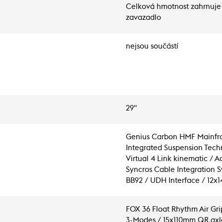
Celková hmotnost zahrnuje 
zavazadlo
nejsou součástí
29"
Genius Carbon HMF Mainfra
Integrated Suspension Tech
Virtual 4 Link kinematic / 
Syncros Cable Integration S
BB92 / UDH Interface / 12
FOX 36 Float Rhythm Air Gri
3-Modes / 15x110mm QR axle