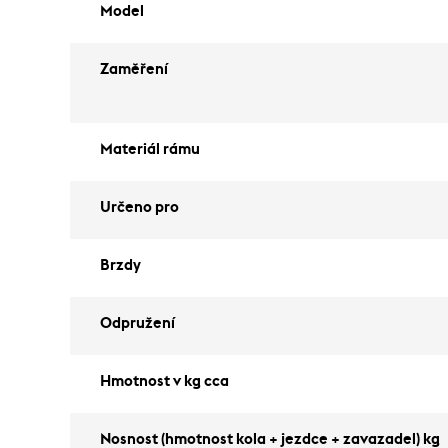
Model
Zaměření
Materiál rámu
Určeno pro
Brzdy
Odpružení
Hmotnost v kg cca
Nosnost (hmotnost kola + jezdce + zavazadel) kg