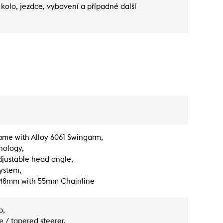
kolo, jezdce, vybavení a případné další
me with Alloy 6061 Swingarm,
nology,
Adjustable head angle,
ystem,
x148mm with 55mm Chainline
p,
 / tapered steerer,