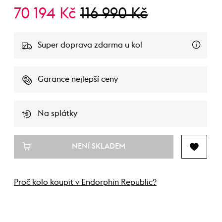
70 194 Kč
116 990 Kč
Super doprava zdarma u kol
Garance nejlepší ceny
Na splátky
NENÍ SKLADEM
Proč kolo koupit v Endorphin Republic?