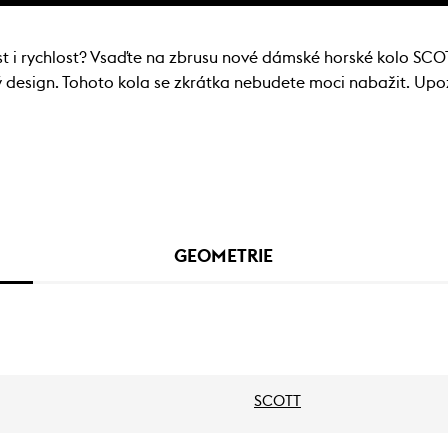
nost i rychlost? Vsaďte na zbrusu nové dámské horské kolo SC
ný design. Tohoto kola se zkrátka nebudete moci nabažit. Up
GEOMETRIE
SCOTT