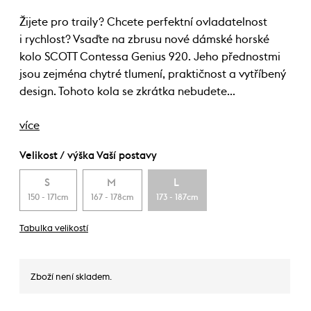
Žijete pro traily? Chcete perfektní ovladatelnost
i rychlost? Vsaďte na zbrusu nové dámské horské
kolo SCOTT Contessa Genius 920. Jeho přednostmi
jsou zejména chytré tlumení, praktičnost a vytříbený
design. Tohoto kola se zkrátka nebudete…
více
Velikost / výška Vaší postavy
S
M
L
150 - 171cm
167 - 178cm
173 - 187cm
Tabulka velikostí
Zboží není skladem.