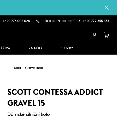
0
+420 776 008 028
info o zboží: po–ne 10–18
+420 777 355 833
VÝŽIVA
ZNAČKY
SLUŽBY
…
Kola
Gravel kola
SCOTT CONTESSA ADDICT
GRAVEL 15
Dámské silniční kolo