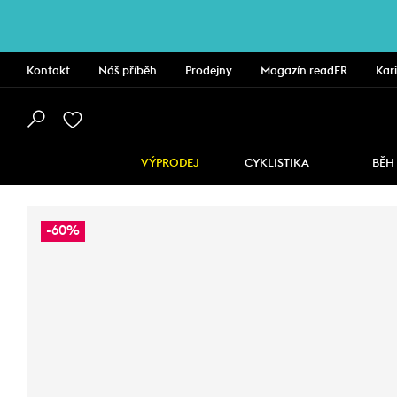
Kontakt
Náš příběh
Prodejny
Magazín readER
Kar
VÝPRODEJ
CYKLISTIKA
BĚH
-60%