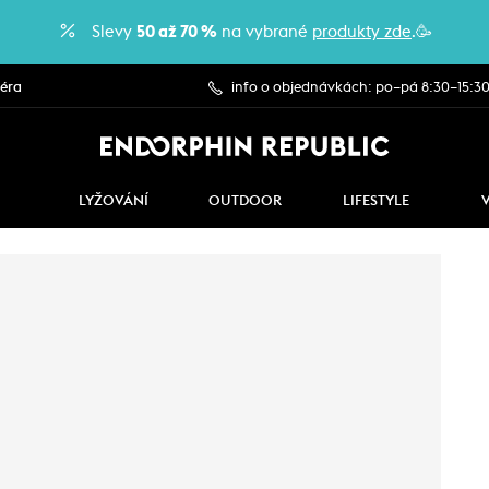
Slevy
50 až 70 %
na vybrané
produkty zde
.🥳
iéra
info o objednávkách: po–pá 8:30–15:3
LYŽOVÁNÍ
OUTDOOR
LIFESTYLE