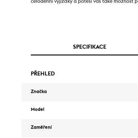
celodenní vyjížďky a potěší vás také možnost po
SPECIFIKACE
PŘEHLED
Značka
Model
Zaměření