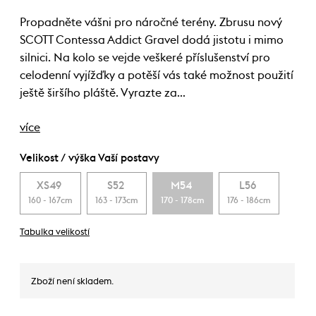
Propadněte vášni pro náročné terény. Zbrusu nový
SCOTT Contessa Addict Gravel dodá jistotu i mimo
silnici. Na kolo se vejde veškeré příslušenství pro
celodenní vyjížďky a potěší vás také možnost použití
ještě širšího pláště. Vyrazte za…
více
Velikost / výška Vaší postavy
XS49
S52
M54
L56
160 - 167cm
163 - 173cm
170 - 178cm
176 - 186cm
Tabulka velikostí
Zboží není skladem.