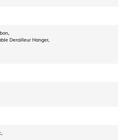
rbon,
ble Derailleur Hanger,
c,