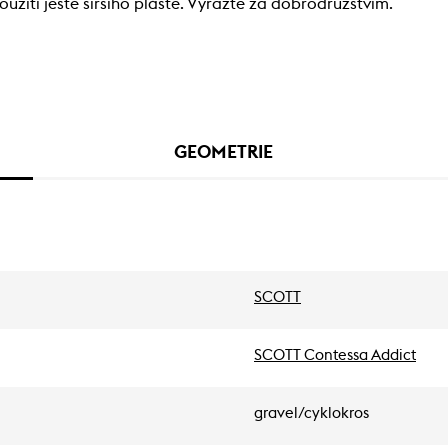
užití ještě širšího pláště. Vyrazte za dobrodružstvím.
GEOMETRIE
SCOTT
SCOTT Contessa Addict
gravel/cyklokros