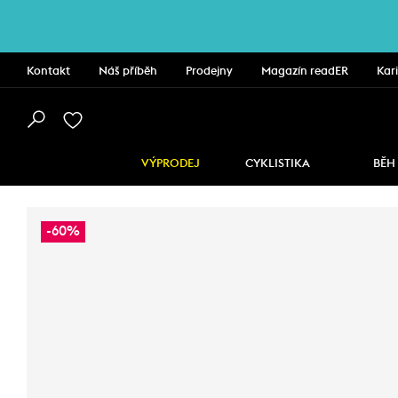
Kontakt
Náš příběh
Prodejny
Magazín readER
Kar
VÝPRODEJ
CYKLISTIKA
BĚH
-60%