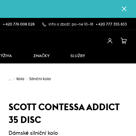
0
+420 776 008 028
info o zboží: po–ne 10–18
+420 777 355 833
VÝŽIVA
ZNAČKY
SLUŽBY
…
Kola
Silniční kola
SCOTT CONTESSA ADDICT
35 DISC
Dámské silniční kolo