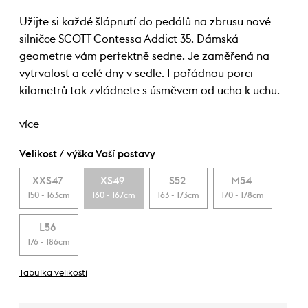
Užijte si každé šlápnutí do pedálů na zbrusu nové
silničce SCOTT Contessa Addict 35. Dámská
geometrie vám perfektně sedne. Je zaměřená na
vytrvalost a celé dny v sedle. I pořádnou porci
kilometrů tak zvládnete s úsměvem od ucha k uchu.
více
Velikost / výška Vaší postavy
XXS47
XS49
S52
M54
150 - 163cm
160 - 167cm
163 - 173cm
170 - 178cm
L56
176 - 186cm
Tabulka velikostí