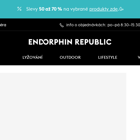
Slevy
50 až 70 %
na vybrané
produkty zde
.🥳
iéra
info o objednávkách: po–pá 8:30–15:3
LYŽOVÁNÍ
OUTDOOR
LIFESTYLE