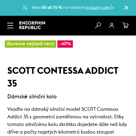
Slevy
50 až 70 %
na vybrané
produkty zde
.🥳
…
Kola
Silniční kola
Garance nejlepší ceny
-40%
SCOTT CONTESSA ADDICT
35
Dámské silniční kolo
Vsaďte na dámský silniční model SCOTT Contessa
Addict 35 s geometrií zaměřenou na vytrvalost. Díky
tomuto silničnímu kolu zkrátka dojedete dále než kdy
dříve a počty najetých kilometrů budou stoupat