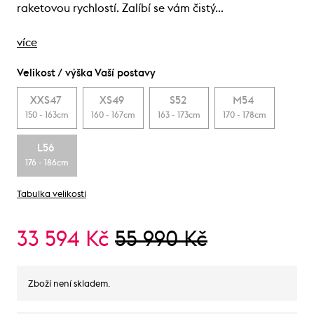
raketovou rychlostí. Zalíbí se vám čistý…
více
Velikost / výška Vaší postavy
XXS47
XS49
S52
M54
150 - 163cm
160 - 167cm
163 - 173cm
170 - 178cm
L56
176 - 186cm
Tabulka velikostí
33 594 Kč
55 990 Kč
Zboží není skladem.