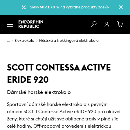
Slevy
50 až 70 %
na vybrané
produkty zde
.🥳
…
Elektrokola
Městská a trekkingová elektrokola
SCOTT CONTESSA ACTIVE
ERIDE 920
Dámské horské elektrokolo
Sportovní dámské horské elektrokolo s pevným
rámem SCOTT Contessa Active eRIDE 920 pro aktivní
ženy, které si chtějí užít své oblíbené traily v plné síle
celé hodiny. Off-roadové provedení s elektrickou