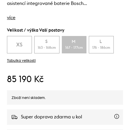
asistencí integrované baterie Bosch…
více
Velikost / výška Vaší postavy
S
M
L
XS
163 - 168cm
167 - 177cm
176 - 186cm
Tabulka velikostí
85 190 Kč
Zboží není skladem.
Super doprava zdarma u kol