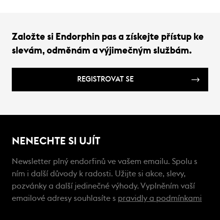
Založte si Endorphin pas a získejte přístup ke
slevám, odměnám a výjimečným službám.
REGISTROVAT SE
NENECHTE SI UJÍT
Newsletter plný endorfinů ve vašem emailu. Spolu s
ním i další důvody k radosti. Užijte si akce, slevy,
pozvánky a další jedinečné výhody. Vyplněním vaší
emailové adresy souhlasíte s
pravidly a podmínkami