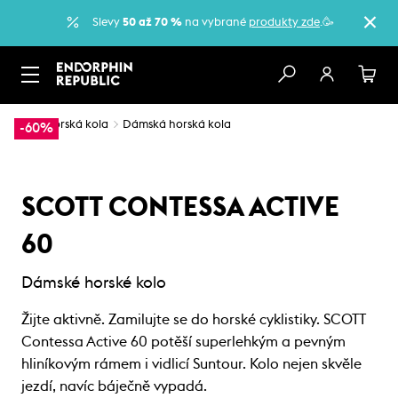
Slevy
50 až 70 %
na vybrané
produkty zde
.🥳
…
Horská kola
Dámská horská kola
-60%
SCOTT CONTESSA ACTIVE
60
Dámské horské kolo
Žijte aktivně. Zamilujte se do horské cyklistiky. SCOTT
Contessa Active 60 potěší superlehkým a pevným
hliníkovým rámem i vidlicí Suntour. Kolo nejen skvěle
jezdí, navíc báječně vypadá.