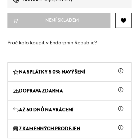
NENÍ SKLADEM
Proč kolo koupit v Endorphin Republic?
NA SPLÁTKY S 0% NAVÝŠENÍ
DOPRAVA ZDARMA
AŽ 60 DNŮ NA VRÁCENÍ
7 KAMENNÝCH PRODEJEN