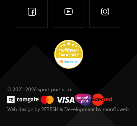
© 2021–2026 sport port s.r.o.
Web design by
2FRESH
& Development by
manGoweb