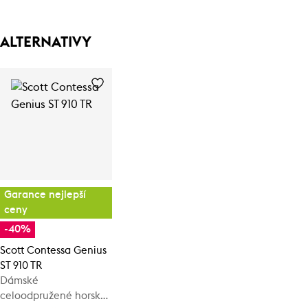
ALTERNATIVY
Garance nejlepší
ceny
-40%
Scott Contessa Genius
ST 910 TR
Dámské
celoodpružené horské