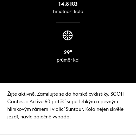
14.8 KG
hmotnost kola
29"
průměr kol
Žijte aktivně. Zamilujte se do horské cyklistiky. SCOTT
Contessa Active 60 potěší superlehkým a pevným
hliníkovým rámem i vidlicí Suntour. Kolo nejen skvěle
jezdí, navíc báječně vypadá.