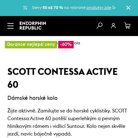
Slevy
50 až 70 %
na vybrané
produkty zde
.🥳
…
Horská kola
Dámská horská kola
Garance nejlepší ceny
-60%
SCOTT CONTESSA ACTIVE
60
Dámské horské kolo
Žijte aktivně. Zamilujte se do horské cyklistiky. SCOTT
Contessa Active 60 potěší superlehkým a pevným
hliníkovým rámem i vidlicí Suntour. Kolo nejen skvěle
jezdí, navíc báječně vypadá.