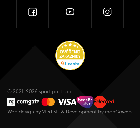
© 2021–2026 sport port s.r.o.
Web design by
2FRESH
& Development by
manGoweb