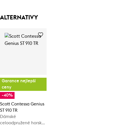
ALTERNATIVY
Garance nejlepší
ceny
-40%
Scott Contessa Genius
ST 910 TR
Dámské
celoodpružené horské