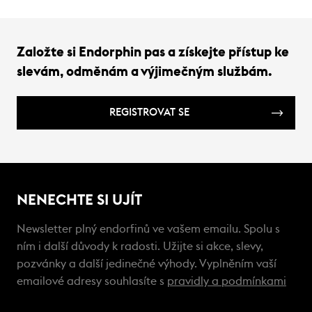
Založte si Endorphin pas a získejte přístup ke
slevám, odměnám a výjimečným službám.
REGISTROVAT SE
NENECHTE SI UJÍT
Newsletter plný endorfinů ve vašem emailu. Spolu s
ním i další důvody k radosti. Užijte si akce, slevy,
pozvánky a další jedinečné výhody. Vyplněním vaší
emailové adresy souhlasíte s
pravidly a podmínkami