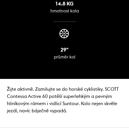
14.8 KG
hmotnost kola
29"
průměr kol
Žijte aktivně. Zamilujte se do horské cyklistiky. SCOTT
Contessa Active 60 potěší superlehkým a pevným
hliníkovým rámem i vidlicí Suntour. Kolo nejen skvěle
jezdí, navíc báječně vypadá.