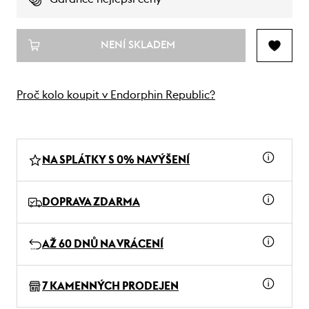
NENÍ SKLADEM
Proč kolo koupit v Endorphin Republic?
NA SPLÁTKY S 0% NAVÝŠENÍ
DOPRAVA ZDARMA
AŽ 60 DNŮ NA VRÁCENÍ
7 KAMENNÝCH PRODEJEN