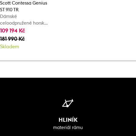
Scott Contessa Genius
ST 910 TR
Dámské
celoodpružené horské
kolo
109 194 Kč
181 990 Kč
Skladem
HLINÍK
materiál rámu