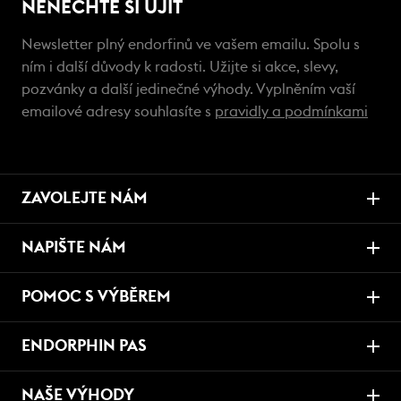
NENECHTE SI UJÍT
Newsletter plný endorfinů ve vašem emailu. Spolu s
ním i další důvody k radosti. Užijte si akce, slevy,
pozvánky a další jedinečné výhody. Vyplněním vaší
emailové adresy souhlasíte s
pravidly a podmínkami
ZAVOLEJTE NÁM
NAPIŠTE NÁM
POMOC S VÝBĚREM
ENDORPHIN PAS
NAŠE VÝHODY