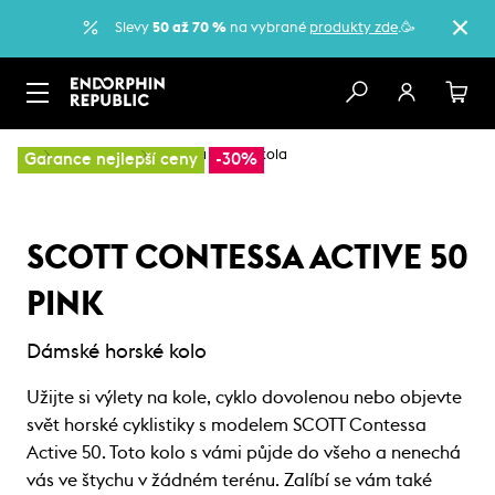
Slevy
50 až 70 %
na vybrané
produkty zde
.🥳
…
Horská kola
Dámská horská kola
Garance nejlepší ceny
-30%
SCOTT CONTESSA ACTIVE 50
PINK
Dámské horské kolo
Užijte si výlety na kole, cyklo dovolenou nebo objevte
svět horské cyklistiky s modelem SCOTT Contessa
Active 50. Toto kolo s vámi půjde do všeho a nenechá
vás ve štychu v žádném terénu. Zalíbí se vám také