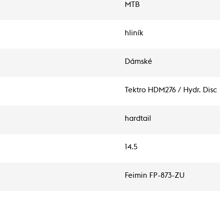
MTB
hliník
Dámské
Tektro HDM276 / Hydr. Disc
hardtail
14.5
Feimin FP-873-ZU