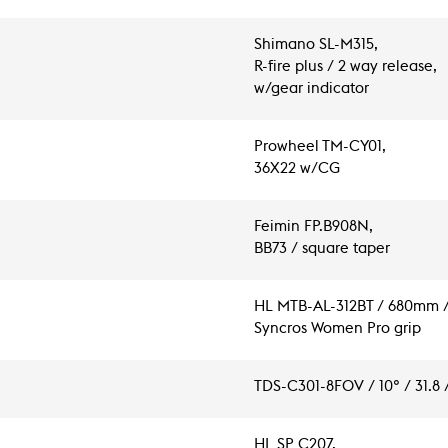
Shimano SL-M315,
R-fire plus / 2 way release,
w/gear indicator
Prowheel TM-CY01,
36X22 w/CG
Feimin FP.B908N,
BB73 / square taper
HL MTB-AL-312BT / 680mm / 
Syncros Women Pro grip
TDS-C301-8FOV / 10° / 31.8 
HL SP C207,