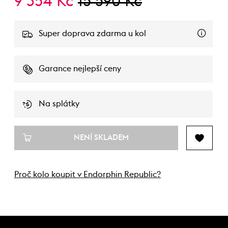
9 354 Kč
15 590 Kč
Super doprava zdarma u kol
Garance nejlepší ceny
Na splátky
NENÍ SKLADEM
Proč kolo koupit v Endorphin Republic?