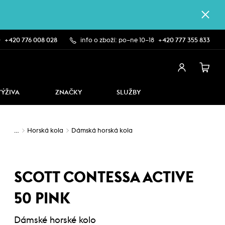
0
+420 776 008 028
info o zboží: po–ne 10–18
+420 777 355 833
VÝŽIVA
ZNAČKY
SLUŽBY
…
Horská kola
Dámská horská kola
SCOTT CONTESSA ACTIVE
50 PINK
Dámské horské kolo