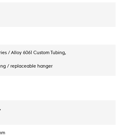
ies / Alloy 6061 Custom Tubing,
ting / replaceable hanger
,
8mm