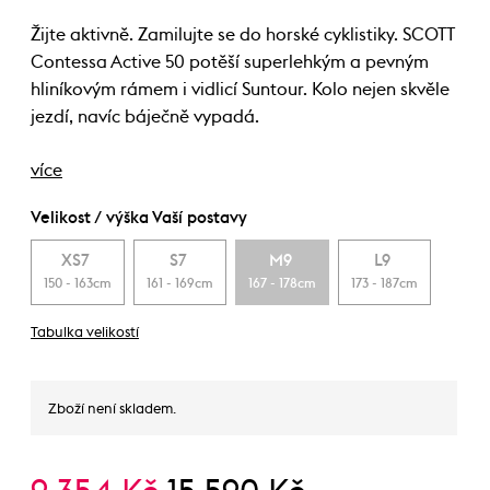
Žijte aktivně. Zamilujte se do horské cyklistiky. SCOTT
Contessa Active 50 potěší superlehkým a pevným
hliníkovým rámem i vidlicí Suntour. Kolo nejen skvěle
jezdí, navíc báječně vypadá.
více
Velikost / výška Vaší postavy
XS7
S7
M9
L9
150 - 163cm
161 - 169cm
167 - 178cm
173 - 187cm
Tabulka velikostí
Zboží není skladem.