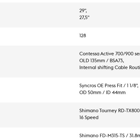
29",
27,5"
128
Contessa Active 700/900 ser
OLD 135mm / BSA73,
Internal shifting Cable Rou
Syncros OE Press Fit / 1 1/8",
OD 50mm / ID 44mm
Shimano Tourney RD-TX800
16 Speed
Shimano FD-M315-TS / 31.