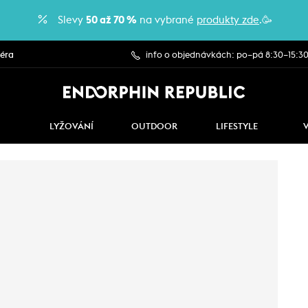
Slevy
50 až 70 %
na vybrané
produkty zde
.🥳
iéra
info o objednávkách: po–pá 8:30–15:3
LYŽOVÁNÍ
OUTDOOR
LIFESTYLE