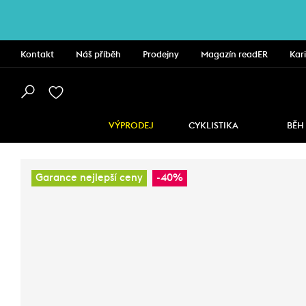
Kontakt
Náš příběh
Prodejny
Magazín readER
Kar
VÝPRODEJ
CYKLISTIKA
BĚH
Garance nejlepší ceny
-40%