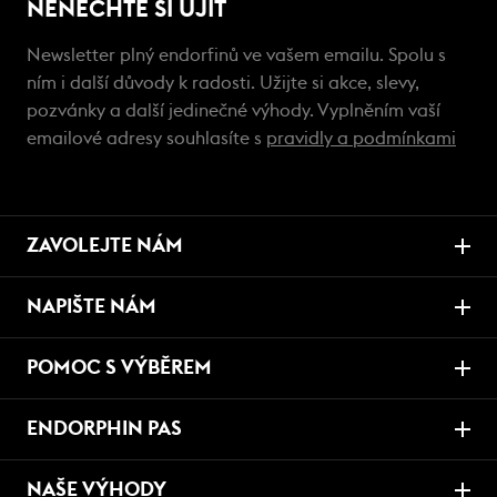
NENECHTE SI UJÍT
Newsletter plný endorfinů ve vašem emailu. Spolu s
ním i další důvody k radosti. Užijte si akce, slevy,
pozvánky a další jedinečné výhody. Vyplněním vaší
emailové adresy souhlasíte s
pravidly a podmínkami
ZAVOLEJTE NÁM
NAPIŠTE NÁM
POMOC S VÝBĚREM
ENDORPHIN PAS
NAŠE VÝHODY