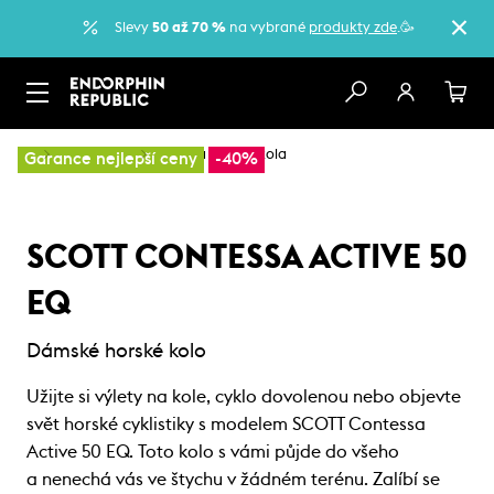
Slevy
50 až 70 %
na vybrané
produkty zde
.🥳
…
Horská kola
Dámská horská kola
Garance nejlepší ceny
-40%
SCOTT CONTESSA ACTIVE 50
EQ
Dámské horské kolo
Užijte si výlety na kole, cyklo dovolenou nebo objevte
svět horské cyklistiky s modelem SCOTT Contessa
Active 50 EQ. Toto kolo s vámi půjde do všeho
a nenechá vás ve štychu v žádném terénu. Zalíbí se