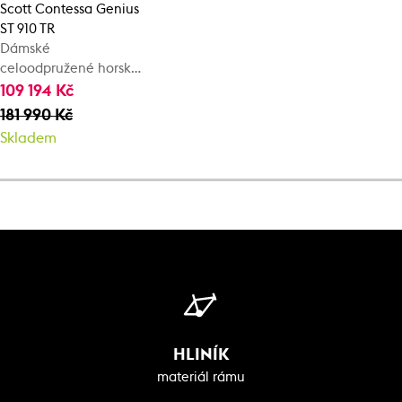
Scott Contessa Genius
ST 910 TR
Dámské
celoodpružené horské
kolo
109 194 Kč
181 990 Kč
Skladem
HLINÍK
materiál rámu