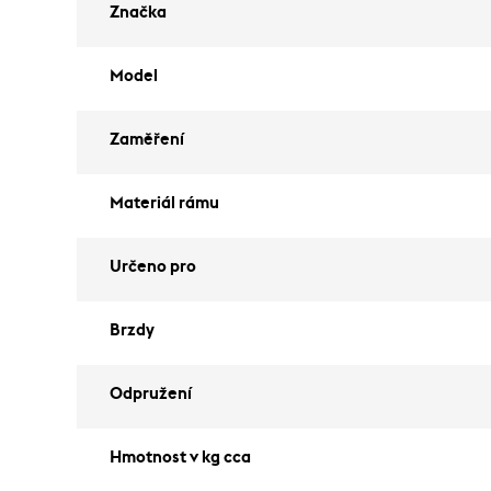
Značka
Model
Zaměření
Materiál rámu
Určeno pro
Brzdy
Odpružení
Hmotnost v kg cca