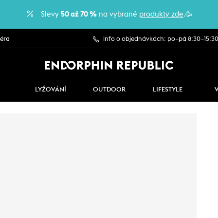
Slevy
50 až 70 %
na vybrané
produkty zde
.🥳
iéra
info o objednávkách: po–pá 8:30–15:3
LYŽOVÁNÍ
OUTDOOR
LIFESTYLE