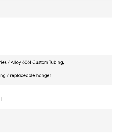
ies / Alloy 6061 Custom Tubing,
ting / replaceable hanger
l