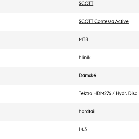
SCOTT
SCOTT Contessa Active
MTB
hliník
Dámské
Tektro HDM276 / Hydr. Disc
hardtail
14.3