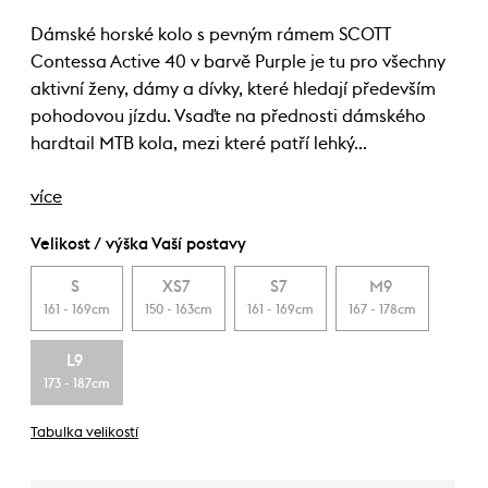
Dámské horské kolo s pevným rámem SCOTT
Contessa Active 40 v barvě Purple je tu pro všechny
aktivní ženy, dámy a dívky, které hledají především
pohodovou jízdu. Vsaďte na přednosti dámského
hardtail MTB kola, mezi které patří lehký…
více
Velikost / výška Vaší postavy
S
XS7
S7
M9
161 - 169cm
150 - 163cm
161 - 169cm
167 - 178cm
L9
173 - 187cm
Tabulka velikostí