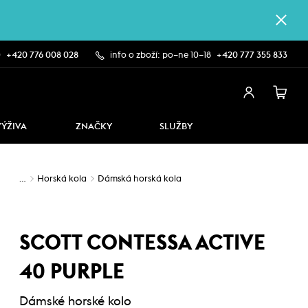
0
+420 776 008 028
info o zboží: po–ne 10–18
+420 777 355 833
VÝŽIVA
ZNAČKY
SLUŽBY
…
Horská kola
Dámská horská kola
SCOTT CONTESSA ACTIVE
40 PURPLE
Dámské horské kolo