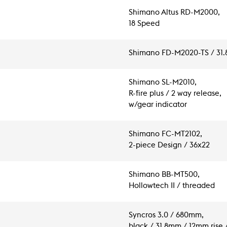
Shimano Altus RD-M2000,
18 Speed
Shimano FD-M2020-TS / 31
Shimano SL-M2010,
R-fire plus / 2 way release,
w/gear indicator
Shimano FC-MT2102,
2-piece Design / 36x22
Shimano BB-MT500,
Hollowtech II / threaded
Syncros 3.0 / 680mm,
black / 31.8mm / 12mm rise /