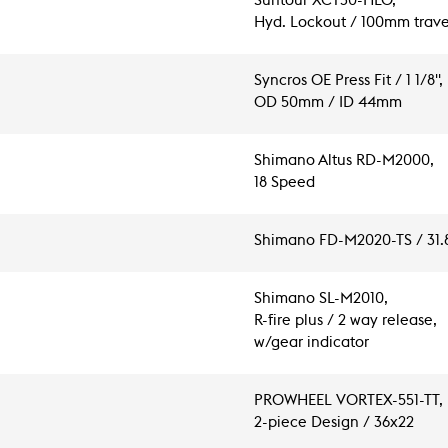
Suntour XCT30-HLO,
Hyd. Lockout / 100mm trave
Syncros OE Press Fit / 1 1/8",
OD 50mm / ID 44mm
Shimano Altus RD-M2000,
18 Speed
Shimano FD-M2020-TS / 31
Shimano SL-M2010,
R-fire plus / 2 way release,
w/gear indicator
PROWHEEL VORTEX-551-TT,
2-piece Design / 36x22