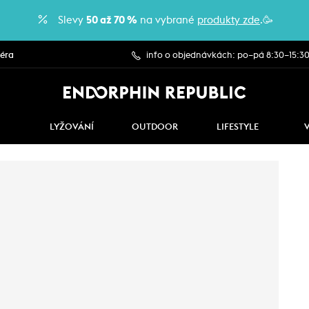
Slevy
50 až 70 %
na vybrané
produkty zde
.🥳
iéra
info o objednávkách: po–pá 8:30–15:3
LYŽOVÁNÍ
OUTDOOR
LIFESTYLE