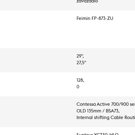
zavazadlo
Feimin FP-873-ZU
29",
27,5"
128,
0
Contessa Active 700/900 ser
OLD 135mm / BSA73,
Internal shifting Cable Rou