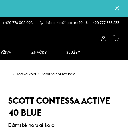
0
+420 776 008 028
info o zboží: po–ne 10–18
+420 777 355 833
VÝŽIVA
ZNAČKY
SLUŽBY
…
Horská kola
Dámská horská kola
SCOTT CONTESSA ACTIVE
40 BLUE
Dámské horské kolo