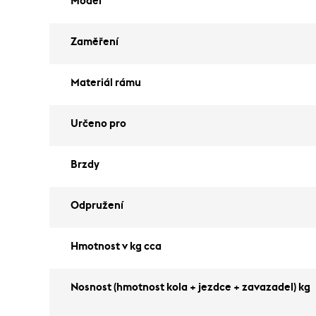
Model
Zaměření
Materiál rámu
Určeno pro
Brzdy
Odpružení
Hmotnost v kg cca
Nosnost (hmotnost kola + jezdce + zavazadel) kg