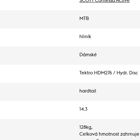
SCOTT Contessa Active
MTB
hliník
Dámské
Tektro HDM276 / Hydr. Disc
hardtail
14.3
128kg,
Celková hmotnost zahrnuje 