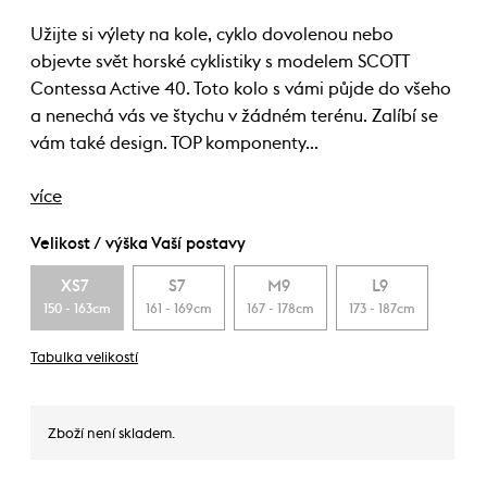
Užijte si výlety na kole, cyklo dovolenou nebo
objevte svět horské cyklistiky s modelem SCOTT
Contessa Active 40. Toto kolo s vámi půjde do všeho
a nenechá vás ve štychu v žádném terénu. Zalíbí se
vám také design. TOP komponenty…
více
Velikost / výška Vaší postavy
XS7
S7
M9
L9
150 - 163cm
161 - 169cm
167 - 178cm
173 - 187cm
Tabulka velikostí
Zboží není skladem.