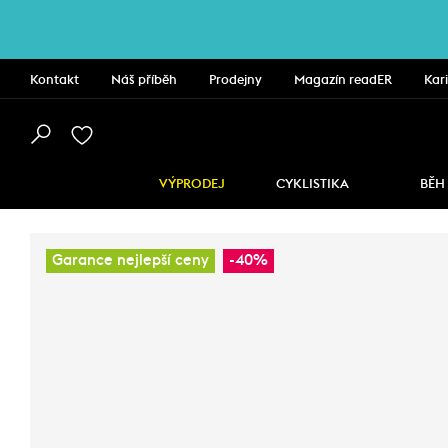
Kontakt
Náš příběh
Prodejny
Magazín readER
Kar
VÝPRODEJ
CYKLISTIKA
BĚH
Garance nejlepší ceny
-40%