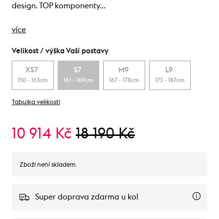
design. TOP komponenty…
více
Velikost / výška Vaší postavy
XS7
S7
M9
L9
150 - 163cm
161 - 169cm
167 - 178cm
173 - 187cm
Tabulka velikostí
10 914 Kč
18 190 Kč
Zboží není skladem.
Super doprava zdarma u kol