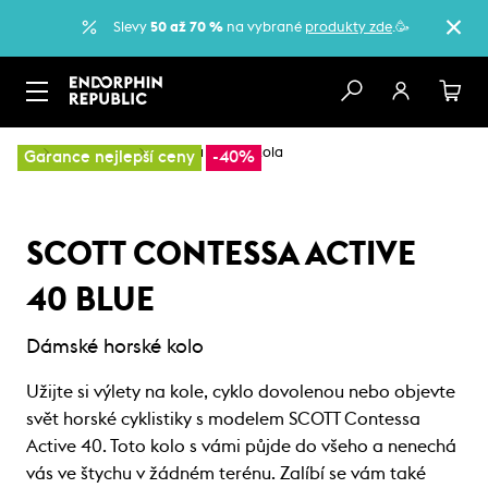
Slevy
50 až 70 %
na vybrané
produkty zde
.🥳
…
Horská kola
Dámská horská kola
Garance nejlepší ceny
-40%
SCOTT CONTESSA ACTIVE
40 BLUE
Dámské horské kolo
Užijte si výlety na kole, cyklo dovolenou nebo objevte
svět horské cyklistiky s modelem SCOTT Contessa
Active 40. Toto kolo s vámi půjde do všeho a nenechá
vás ve štychu v žádném terénu. Zalíbí se vám také