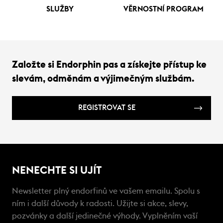
SLUŽBY
VĚRNOSTNÍ PROGRAM
Založte si Endorphin pas a získejte přístup ke
slevám, odměnám a výjimečným službám.
REGISTROVAT SE
NENECHTE SI UJÍT
Newsletter plný endorfinů ve vašem emailu. Spolu s
ním i další důvody k radosti. Užijte si akce, slevy,
pozvánky a další jedinečné výhody. Vyplněním vaší