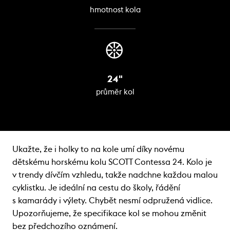
hmotnost kola
24"
průměr kol
Ukažte, že i holky to na kole umí díky novému
dětskému horskému kolu SCOTT Contessa 24. Kolo je
v trendy dívčím vzhledu, takže nadchne každou malou
cyklistku. Je ideální na cestu do školy, řádění
s kamarády i výlety. Chybět nesmí odpružená vidlice.
Upozorňujeme, že specifikace kol se mohou změnit
bez předchozího oznámení.