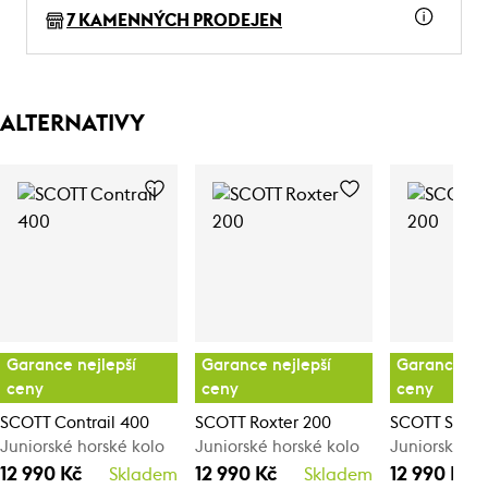
7 KAMENNÝCH PRODEJEN
ALTERNATIVY
Garance nejlepší
Garance nejlepší
Garance nej
ceny
ceny
ceny
SCOTT Contrail 400
SCOTT Roxter 200
SCOTT Scale
Juniorské horské kolo
Juniorské horské kolo
Juniorské ho
12 990 Kč
12 990 Kč
12 990 Kč
Skladem
Skladem