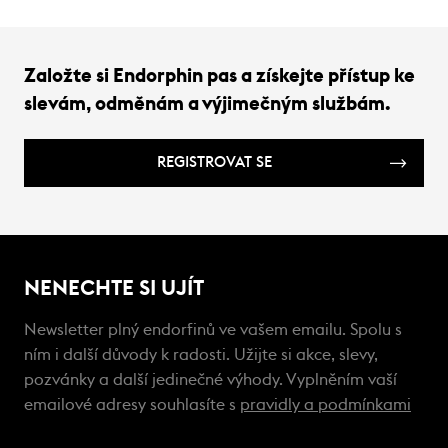
Založte si Endorphin pas a získejte přístup ke
slevám, odměnám a výjimečným službám.
REGISTROVAT SE
NENECHTE SI UJÍT
Newsletter plný endorfinů ve vašem emailu. Spolu s
ním i další důvody k radosti. Užijte si akce, slevy,
pozvánky a další jedinečné výhody. Vyplněním vaší
emailové adresy souhlasíte s
pravidly a podmínkami