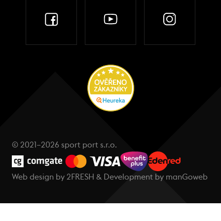
© 2021–2026 sport port s.r.o.
Web design by
2FRESH
& Development by
manGoweb