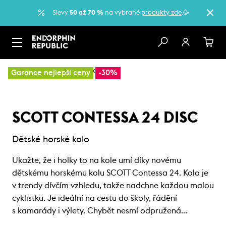
Slevy
50 až 70 %
na vybrané
produkty zde
.🥳
…
Dětská kola
Dětská kola
Garance nejlepší ceny
-30%
SCOTT CONTESSA 24 DISC
Dětské horské kolo
Ukažte, že i holky to na kole umí díky novému
dětskému horskému kolu SCOTT Contessa 24. Kolo je
v trendy dívčím vzhledu, takže nadchne každou malou
cyklistku. Je ideální na cestu do školy, řádění
s kamarády i výlety. Chybět nesmí odpružená…