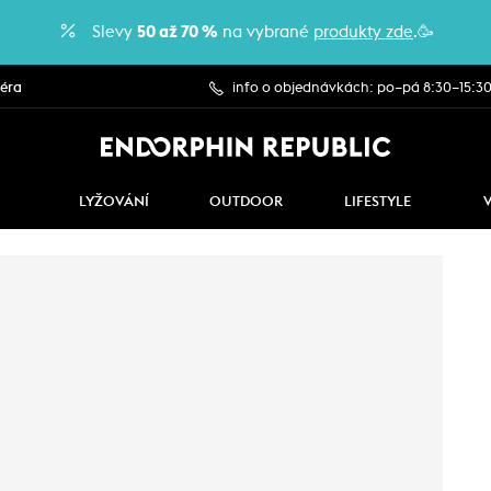
Slevy
50 až 70 %
na vybrané
produkty zde
.🥳
iéra
info o objednávkách: po–pá 8:30–15:3
LYŽOVÁNÍ
OUTDOOR
LIFESTYLE