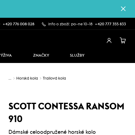
0
+420 776 008 028
info o zboží: po–ne 10–18
+420 777 355 833
VÝŽIVA
ZNAČKY
SLUŽBY
…
Horská kola
Trailová kola
SCOTT CONTESSA RANSOM
910
Dámské celoodpružené horské kolo