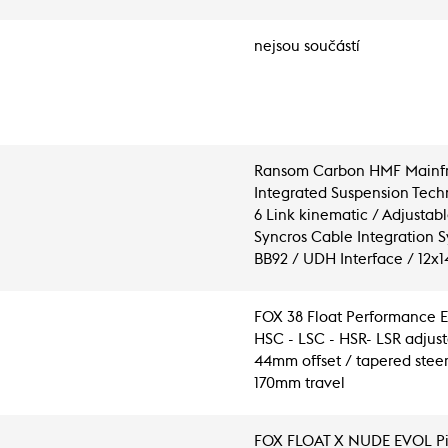
nejsou součástí
Ransom Carbon HMF Mainfra
Integrated Suspension Tech
6 Link kinematic / Adjustab
Syncros Cable Integration S
BB92 / UDH Interface / 12x
FOX 38 Float Performance Eli
HSC - LSC - HSR- LSR adjust
44mm offset / tapered steer
170mm travel
FOX FLOAT X NUDE EVOL Pig