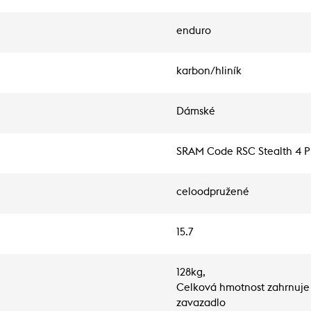
enduro
karbon/hliník
Dámské
SRAM Code RSC Stealth 4 Pi
celoodpružené
15.7
128kg,
Celková hmotnost zahrnuje 
zavazadlo