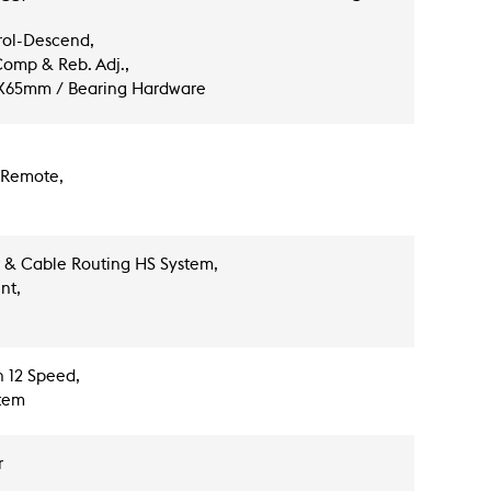
rol-Descend,
Comp & Reb. Adj.,
05X65mm / Bearing Hardware
 Remote,
t & Cable Routing HS System,
nt,
 12 Speed,
stem
r