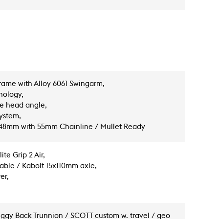
me with Alloy 6061 Swingarm,
nology,
le head angle,
ystem,
148mm with 55mm Chainline / Mullet Ready
te Grip 2 Air,
able / Kabolt 15x110mm axle,
er,
gy Back Trunnion / SCOTT custom w. travel / geo