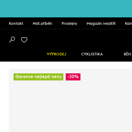
Kontakt
Náš příběh
Prodejny
Magazín readER
Kar
VÝPRODEJ
CYKLISTIKA
BĚH
Garance nejlepší ceny
-30%