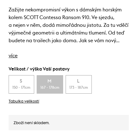
Zažijte nekompromisní výkon s dámským horským
kolem SCOTT Contessa Ransom 910. Ve sjezdu,
a nejen v něm, dodá mimořádnou jistotu. Za tu vděčí
výjimečné geometrii a ultimátnímu tlumení. Od teď
budete na trailech jako doma. Jak se vám nový…
více
Velikost / výška Vaší postavy
S
M
L
150 - 171cm
167 - 178cm
173 - 187cm
Tabulka velikostí
Zboží není skladem.