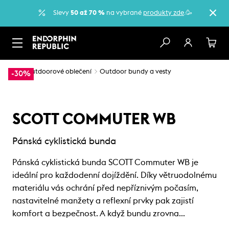
Slevy
50 až 70 %
na vybrané
produkty zde
.🥳
…
Outdoorové oblečení
Outdoor bundy a vesty
-30%
SCOTT COMMUTER WB
Pánská cyklistická bunda
Pánská cyklistická bunda SCOTT Commuter WB je
ideální pro každodenní dojíždění. Díky větruodolnému
materiálu vás ochrání před nepříznivým počasím,
nastavitelné manžety a reflexní prvky pak zajistí
komfort a bezpečnost. A když bundu zrovna…