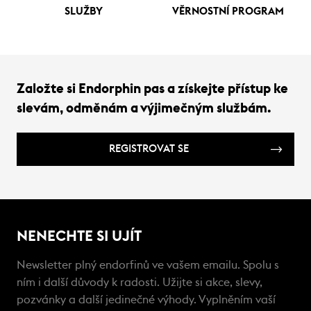
SLUŽBY
VĚRNOSTNÍ PROGRAM
Založte si Endorphin pas a získejte přístup ke
slevám, odměnám a výjimečným službám.
REGISTROVAT SE
NENECHTE SI UJÍT
Newsletter plný endorfinů ve vašem emailu. Spolu s
ním i další důvody k radosti. Užijte si akce, slevy,
pozvánky a další jedinečné výhody. Vyplněním vaší