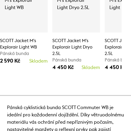
SCOTT Jacket M's
SCOTT Jacket M's
SCOTT Jacke
Explorair Light WB
Explorair Light Dryo
Explorair Lig
Pánská bunda
2.5L
2.5L
Pánská bunda
Pánská bun
2 590 Kč
Skladem
4 450 Kč
4 450 Kč
Skladem
Pánská cyklistická bunda SCOTT Commuter WB je
ideální pro každodenní dojíždění. Díky větruodolnému
materiálu vás ochrání před nepříznivým počasím,
nastavitelné manžety a reflexní prvky pak zajistí