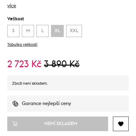
více
Velikost
S
M
L
XL
XXL
Tabulka velikostí
2 723 Kč
3 890 Kč
Zboží není skladem.
Garance nejlepší ceny
NENÍ SKLADEM