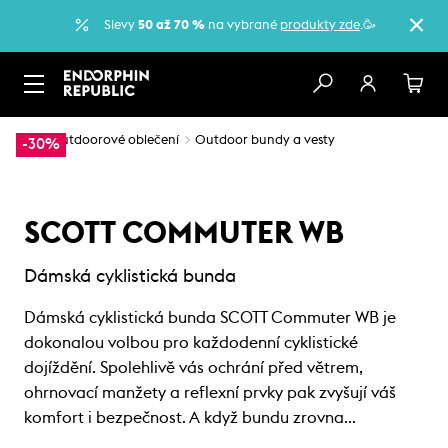
Slevy
50 až 70 %
na vybrané
produkty zde
.🥳
…
Outdoorové oblečení
Outdoor bundy a vesty
-30%
SCOTT COMMUTER WB
Dámská cyklistická bunda
Dámská cyklistická bunda SCOTT Commuter WB je
dokonalou volbou pro každodenní cyklistické
dojíždění. Spolehlivě vás ochrání před větrem,
ohrnovací manžety a reflexní prvky pak zvyšují váš
komfort i bezpečnost. A když bundu zrovna…