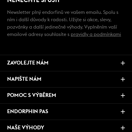
NENECHTE SI UJÍT
Newsletter plný endorfinů ve vašem emailu. Spolu s
ním i další důvody k radosti. Užijte si akce, slevy,
pozvánky a další jedinečné výhody. Vyplněním vaší
emailové adresy souhlasíte s
pravidly a podmínkami
ZAVOLEJTE NÁM
NAPIŠTE NÁM
POMOC S VÝBĚREM
ENDORPHIN PAS
NAŠE VÝHODY