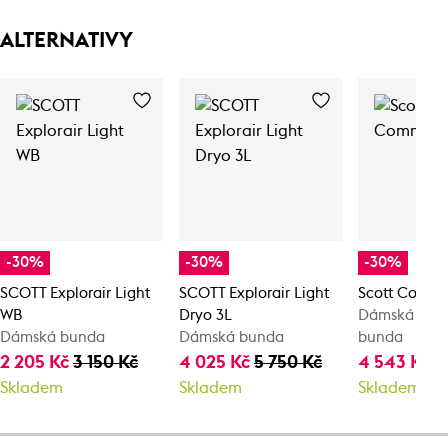
ALTERNATIVY
-30%
-30%
-30%
SCOTT Explorair Light
SCOTT Explorair Light
Scott Commu
WB
Dryo 3L
Dámská cykli
Dámská bunda
Dámská bunda
bunda
2 205 Kč
3 150 Kč
4 025 Kč
5 750 Kč
4 543 Kč
6
Skladem
Skladem
Skladem