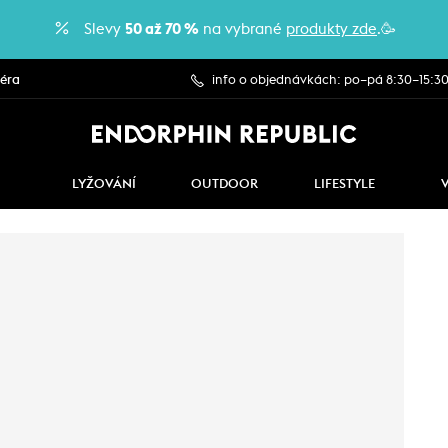
Slevy
50 až 70 %
na vybrané
produkty zde
.🥳
iéra
info o objednávkách: po–pá 8:30–15:3
LYŽOVÁNÍ
OUTDOOR
LIFESTYLE