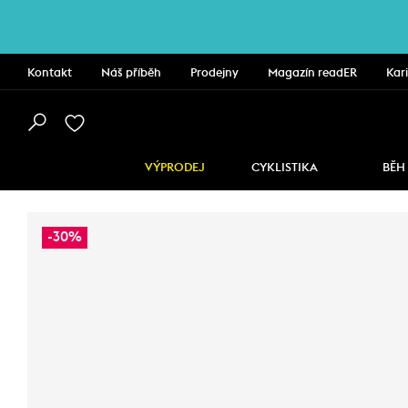
Kontakt
Náš příběh
Prodejny
Magazín readER
Kar
VÝPRODEJ
CYKLISTIKA
BĚH
-30%