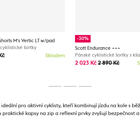
-30%
horts M's Vertic LT w/pad
cyklistické šortky
Scott Endurance +++
Kč
Pánské cyklistické šortky s k
Skladem
2 023 Kč
2 890 Kč
S
ideální pro aktivní cyklisty, kteří kombinují jízdu na kole
 praktické kapsy na zip a reflexní prvky zvyšují bezpečnost 