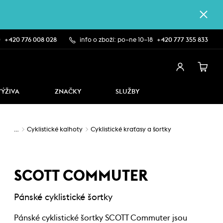
0
+420 776 008 028
info o zboží: po–ne 10–18
+420 777 355 833
VÝŽIVA
ZNAČKY
SLUŽBY
…
Cyklistické kalhoty
Cyklistické kraťasy a šortky
SCOTT COMMUTER
Pánské cyklistické šortky
Pánské cyklistické šortky SCOTT Commuter jsou