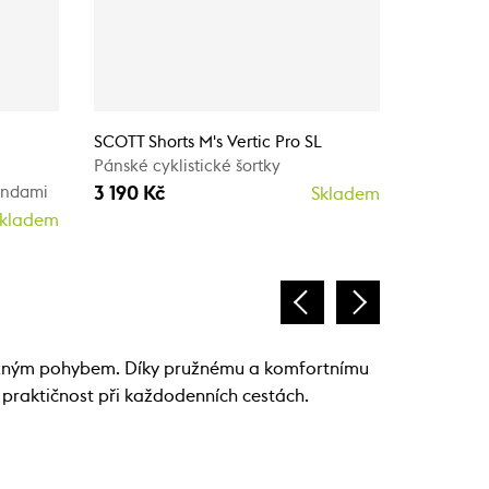
SCOTT Shorts M's Vertic Pro SL
SCOTT Bib
Pánské cyklistické šortky
Pánské cy
3 190 Kč
2 590 K
šandami
Skladem
kladem
 s běžným pohybem. Díky pružnému a komfortnímu
a praktičnost při každodenních cestách.