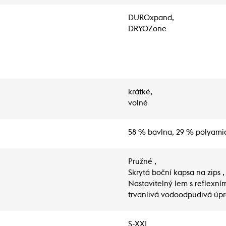
DUROxpand,
DRYOZone
krátké,
volné
58 % bavlna, 29 % polyamid
Pružné ,
Skrytá boční kapsa na zips ,
Nastavitelný lem s reflexní
trvanlivá vodoodpudivá úp
S-XXL