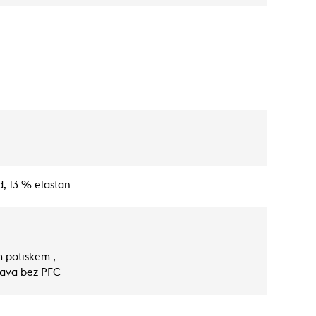
, 13 % elastan
m potiskem ,
rava bez PFC