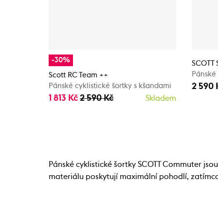
-30%
SCOTT S
Pánské 
Scott RC Team ++
2 590 
Pánské cyklistické šortky s kšandami
1 813 Kč
2 590 Kč
Skladem
Pánské cyklistické šortky SCOTT Commuter jsou 
materiálu poskytují maximální pohodlí, zatímco