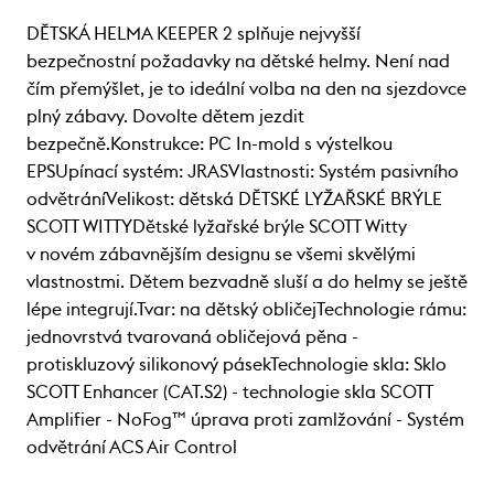
DĚTSKÁ HELMA KEEPER 2 splňuje nejvyšší
bezpečnostní požadavky na dětské helmy. Není nad
čím přemýšlet, je to ideální volba na den na sjezdovce
plný zábavy. Dovolte dětem jezdit
bezpečně.Konstrukce: PC In-mold s výstelkou
EPSUpínací systém: JRASVlastnosti: Systém pasivního
odvětráníVelikost: dětská DĚTSKÉ LYŽAŘSKÉ BRÝLE
SCOTT WITTYDětské lyžařské brýle SCOTT Witty
v novém zábavnějším designu se všemi skvělými
vlastnostmi. Dětem bezvadně sluší a do helmy se ještě
lépe integrují.Tvar: na dětský obličejTechnologie rámu:
jednovrstvá tvarovaná obličejová pěna -
protiskluzový silikonový pásekTechnologie skla: Sklo
SCOTT Enhancer (CAT.S2) - technologie skla SCOTT
Amplifier - NoFog™ úprava proti zamlžování - Systém
odvětrání ACS Air Control