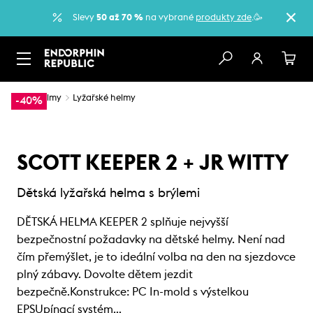
Slevy
50 až 70 %
na vybrané
produkty zde
.🥳
…
Helmy
Lyžařské helmy
-40%
SCOTT KEEPER 2 + JR WITTY
Dětská lyžařská helma s brýlemi
DĚTSKÁ HELMA KEEPER 2 splňuje nejvyšší
bezpečnostní požadavky na dětské helmy. Není nad
čím přemýšlet, je to ideální volba na den na sjezdovce
plný zábavy. Dovolte dětem jezdit
bezpečně.Konstrukce: PC In-mold s výstelkou
EPSUpínací systém…