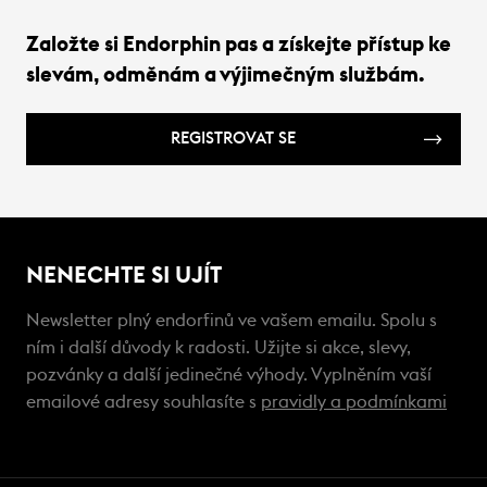
Založte si Endorphin pas a získejte přístup ke
slevám, odměnám a výjimečným službám.
REGISTROVAT SE
NENECHTE SI UJÍT
Newsletter plný endorfinů ve vašem emailu. Spolu s
ním i další důvody k radosti. Užijte si akce, slevy,
pozvánky a další jedinečné výhody. Vyplněním vaší
emailové adresy souhlasíte s
pravidly a podmínkami