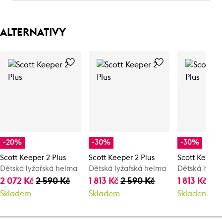
ALTERNATIVY
-20%
-30%
-30%
Scott Keeper 2 Plus
Scott Keeper 2 Plus
Scott Keeper
Dětská lyžařská helma
Dětská lyžařská helma
Dětská lyžař
2 072 Kč
2 590 Kč
1 813 Kč
2 590 Kč
1 813 Kč
2 
Skladem
Skladem
Skladem