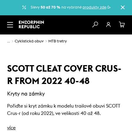
Slevy
50 až 70 %
na vybrané
produkty zde
.🥳
…
Cyklistická obuv
MTB tretry
SCOTT CLEAT COVER CRUS-
R FROM 2022 40-48
Kryty na zámky
Pořiďte si kryt zámku k modelu trailové obuvi SCOTT
Crus-r (od roku 2022), ve velikosti 40 až 48.
více