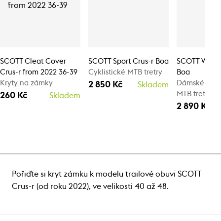
SCOTT Cleat Cover
SCOTT Sport Crus-r Boa
SCOTT W's Sp
Crus-r from 2022 36-39
Cyklistické MTB tretry
Boa
Kryty na zámky
Dámské cykli
2 850 Kč
Skladem
MTB tretry
260 Kč
Skladem
2 890 Kč
Pořiďte si kryt zámku k modelu trailové obuvi SCOTT
Crus-r (od roku 2022), ve velikosti 40 až 48.