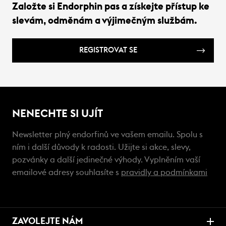
Založte si Endorphin pas a získejte přístup ke
slevám, odměnám a výjimečným službám.
REGISTROVAT SE
NENECHTE SI UJÍT
Newsletter plný endorfinů ve vašem emailu. Spolu s
ním i další důvody k radosti. Užijte si akce, slevy,
pozvánky a další jedinečné výhody. Vyplněním vaší
emailové adresy souhlasíte s
pravidly a podmínkami
ZAVOLEJTE NÁM