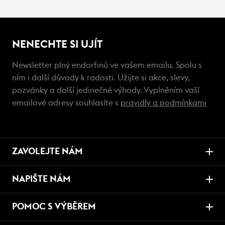
NENECHTE SI UJÍT
Newsletter plný endorfinů ve vašem emailu. Spolu s
ním i další důvody k radosti. Užijte si akce, slevy,
pozvánky a další jedinečné výhody. Vyplněním vaší
emailové adresy souhlasíte s
pravidly a podmínkami
ZAVOLEJTE NÁM
NAPIŠTE NÁM
POMOC S VÝBĚREM