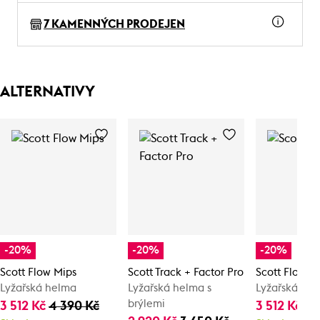
7 KAMENNÝCH PRODEJEN
ALTERNATIVY
-20%
-20%
-20%
Scott Flow Mips
Scott Track + Factor Pro
Scott Flow M
Lyžařská helma
Lyžařská helma s
Lyžařská he
brýlemi
3 512 Kč
4 390 Kč
3 512 Kč
4 