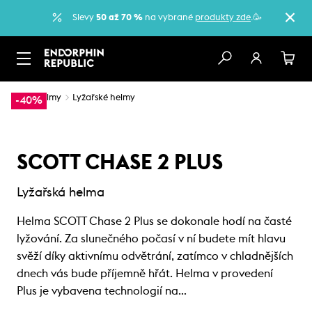
Slevy
50 až 70 %
na vybrané
produkty zde
.🥳
…
Helmy
Lyžařské helmy
-40%
SCOTT CHASE 2 PLUS
Lyžařská helma
Helma SCOTT Chase 2 Plus se dokonale hodí na časté
lyžování. Za slunečného počasí v ní budete mít hlavu
svěží díky aktivnímu odvětrání, zatímco v chladnějších
dnech vás bude příjemně hřát. Helma v provedení
Plus je vybavena technologií na…