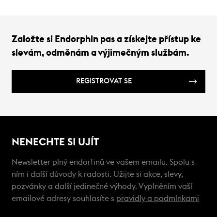
Založte si Endorphin pas a získejte přístup ke
slevám, odměnám a výjimečným službám.
REGISTROVAT SE
NENECHTE SI UJÍT
Newsletter plný endorfinů ve vašem emailu. Spolu s
ním i další důvody k radosti. Užijte si akce, slevy,
pozvánky a další jedinečné výhody. Vyplněním vaší
emailové adresy souhlasíte s
pravidly a podmínkami