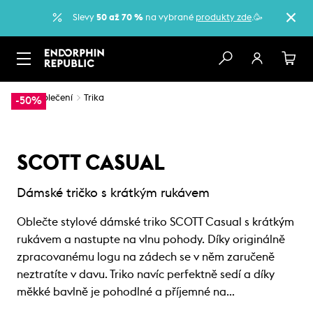
Slevy
50 až 70 %
na vybrané
produkty zde
.🥳
…
Oblečení
Trika
-50%
SCOTT CASUAL
Dámské tričko s krátkým rukávem
Oblečte stylové dámské triko SCOTT Casual s krátkým
rukávem a nastupte na vlnu pohody. Díky originálně
zpracovanému logu na zádech se v něm zaručeně
neztratíte v davu. Triko navíc perfektně sedí a díky
měkké bavlně je pohodlné a příjemné na…