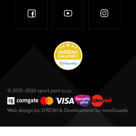
© 2021–2026 sport port s.r.o.
Web design by
2FRESH
& Development by
manGoweb