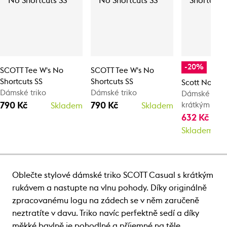
-20%
SCOTT Tee W's No
SCOTT Tee W's No
Shortcuts SS
Shortcuts SS
Scott No Sho
Dámské triko
Dámské triko
Dámské tričk
790 Kč
790 Kč
krátkým ruk
Skladem
Skladem
632 Kč
790
Skladem
Oblečte stylové dámské triko SCOTT Casual s krátkým
rukávem a nastupte na vlnu pohody. Díky originálně
zpracovanému logu na zádech se v něm zaručeně
neztratíte v davu. Triko navíc perfektně sedí a díky
měkké bavlně je pohodlné a příjemné na těle.