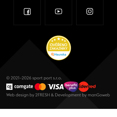
© 2021–2026 sport port s.r.o.
Web design by
2FRESH
& Development by
manGoweb