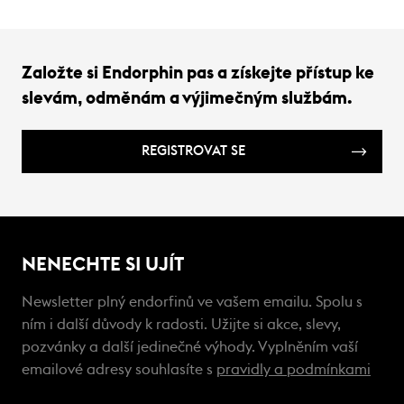
Založte si Endorphin pas a získejte přístup ke
slevám, odměnám a výjimečným službám.
REGISTROVAT SE
NENECHTE SI UJÍT
Newsletter plný endorfinů ve vašem emailu. Spolu s
ním i další důvody k radosti. Užijte si akce, slevy,
pozvánky a další jedinečné výhody. Vyplněním vaší
emailové adresy souhlasíte s
pravidly a podmínkami