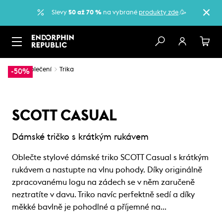
Slevy
50 až 70 %
na vybrané
produkty zde
.🥳
…
Oblečení
Trika
-50%
SCOTT CASUAL
Dámské tričko s krátkým rukávem
Oblečte stylové dámské triko SCOTT Casual s krátkým
rukávem a nastupte na vlnu pohody. Díky originálně
zpracovanému logu na zádech se v něm zaručeně
neztratíte v davu. Triko navíc perfektně sedí a díky
měkké bavlně je pohodlné a příjemné na…