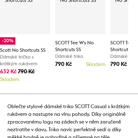
-20%
SCOTT Tee W's No
SCOTT Tee W
Shortcuts SS
Shortcuts SS
Scott No Shortcuts SS
Dámské triko
Dámské trik
Dámské tričko s
790 Kč
790 Kč
krátkým rukávem
Skladem
632 Kč
790 Kč
Skladem
Oblečte stylové dámské triko SCOTT Casual s krátkým
rukávem a nastupte na vlnu pohody. Díky originálně
zpracovanému logu na zádech se v něm zaručeně
neztratíte v davu. Triko navíc perfektně sedí a díky
měkké bavlně je pohodlné a příjemné na těle.