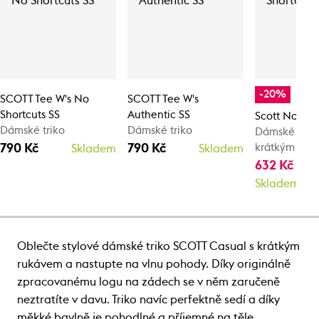
-20%
SCOTT Tee W's No
SCOTT Tee W's
Shortcuts SS
Authentic SS
Scott No Sho
Dámské triko
Dámské triko
Dámské tričk
790 Kč
790 Kč
krátkým ruk
Skladem
Skladem
632 Kč
790
Skladem
Oblečte stylové dámské triko SCOTT Casual s krátkým
rukávem a nastupte na vlnu pohody. Díky originálně
zpracovanému logu na zádech se v něm zaručeně
neztratíte v davu. Triko navíc perfektně sedí a díky
měkké bavlně je pohodlné a příjemné na těle.