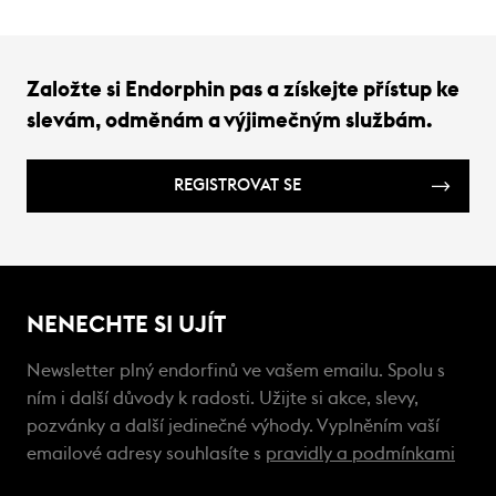
Založte si Endorphin pas a získejte přístup ke
slevám, odměnám a výjimečným službám.
REGISTROVAT SE
NENECHTE SI UJÍT
Newsletter plný endorfinů ve vašem emailu. Spolu s
ním i další důvody k radosti. Užijte si akce, slevy,
pozvánky a další jedinečné výhody. Vyplněním vaší
emailové adresy souhlasíte s
pravidly a podmínkami