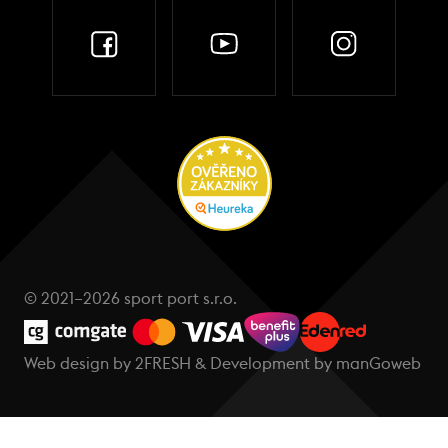
© 2021–2026 sport port s.r.o.
Web design by
2FRESH
& Development by
manGoweb