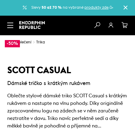
Slevy
50 až 70 %
na vybrané
produkty zde
.🥳
…
Oblečení
Trika
-50%
SCOTT CASUAL
Dámské tričko s krátkým rukávem
Oblečte stylové dámské triko SCOTT Casual s krátkým
rukávem a nastupte na vlnu pohody. Díky originálně
zpracovanému logu na zádech se v něm zaručeně
neztratíte v davu. Triko navíc perfektně sedí a díky
měkké bavlně je pohodlné a příjemné na…