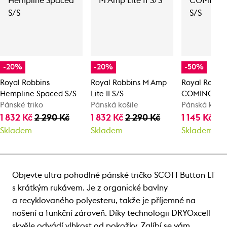
-20%
-20%
-50%
Royal Robbins
Royal Robbins M Amp
Royal Robbi
Hempline Spaced S/S
Lite II S/S
COMINO LEA
Pánské triko
Pánská košile
Pánská košil
1 832 Kč
2 290 Kč
1 832 Kč
2 290 Kč
1 145 Kč
2 
Skladem
Skladem
Skladem
Objevte ultra pohodlné pánské tričko SCOTT Button LT
s krátkým rukávem. Je z organické bavlny
a recyklovaného polyesteru, takže je příjemné na
nošení a funkční zároveň. Díky technologii DRYOxcell
skvěle odvádí vlhkost od pokožky. Zalíbí se vám