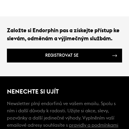
Založte si Endorphin pas a získejte přístup ke
slevám, odměnám a výjimečným službám.
REGISTROVAT SE
NENECHTE SI UJÍT
Newsletter plný endorfinů ve vašem emailu. Spolu s
ním i další důvody k radosti. Užijte si akce, slevy,
pozvánky a další jedinečné výhody. Vyplněním vaší
emailové adresy souhlasíte s
pravidly a podmínkami