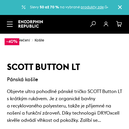
Slevy
50 až 70 %
na vybrané
produkty zde
.🥳
…
Oblečení
Košile
-40%
SCOTT BUTTON LT
Pánská košile
Objevte ultra pohodlné pánské tričko SCOTT Button LT
s krátkým rukávem. Je z organické bavlny
a recyklovaného polyesteru, takže je příjemné na
nošení a funkční zároveň. Díky technologii DRYOxcell
skvěle odvádí vlhkost od pokožky. Zalíbí se…