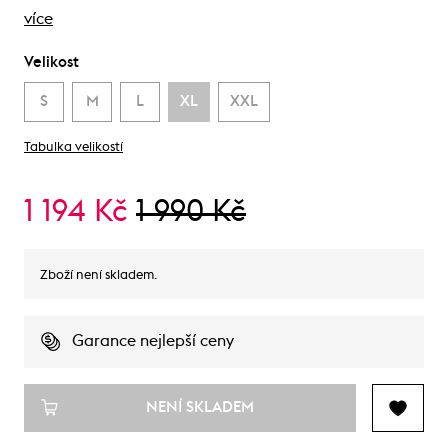
více
Velikost
S
M
L
XL
XXL
Tabulka velikostí
1 194 Kč
1 990 Kč
Zboží není skladem.
Garance nejlepší ceny
NENÍ SKLADEM